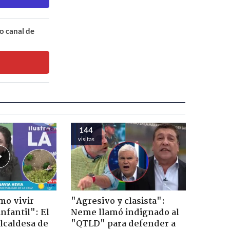
o canal de
144
visitas
mo vivir
"Agresivo y clasista":
nfantil": El
Neme llamó indignado al
lcaldesa de
"QTLD" para defender a