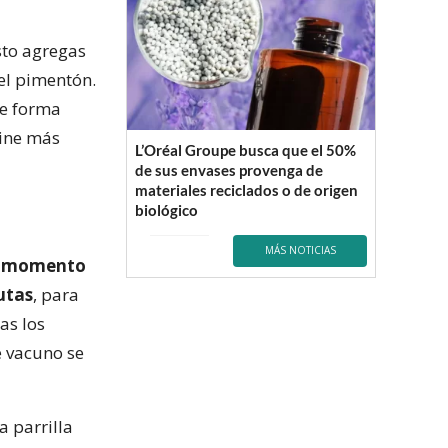
sto agregas
el pimentón.
de forma
cine más
L’Oréal Groupe busca que el 50%
de sus envases provenga de
materiales reciclados o de origen
biológico
MÁS NOTICIAS
s momento
utas
, para
as los
e vacuno se
a parrilla