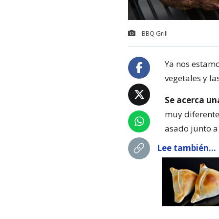
BBQ Grill
Ya nos estamo
vegetales y l
Se acerca una
muy diferente
asado junto a 
Lee también...