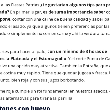
 a las Fiestas Patrias
¿te gustarían algunos tips para p
lada?
En primer lugar,
es de suma importancia saber c
spone
, contar con una carne de buena calidad y saber p
ndo el asado, ya que algunos tienen preferencias por las
ado o simplemente no comen carne y ahí la verdura toma
ortes para hacer al palo,
con un mínimo de 3 horas de
es la Plateada y el Estomaguillo
. Y el corte Punta de G
vuelve una opción muy atractiva. También la Entraña, que
se cocina muy rápido. Tiene que quedar jugosa y fresca.
punto, bien roja y con sus jugos borbotando.
carne roja cumple un rol fundamental en nuestros asados
as alternativas para tirar a la parrilla.
tones con huevo