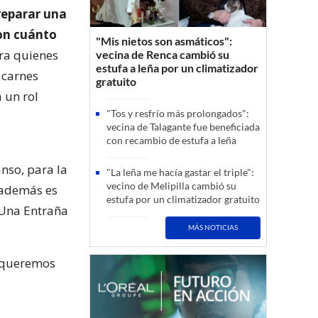
reparar una
on cuánto
"Mis nietos son asmáticos":
ara quienes
vecina de Renca cambió su
estufa a leña por un climatizador
 carnes
gratuito
 un rol
"Tos y resfrío más prolongados":
vecina de Talagante fue beneficiada
con recambio de estufa a leña
anso, para la
"La leña me hacía gastar el triple":
vecino de Melipilla cambió su
 además es
estufa por un climatizador gratuito
 Una Entraña
MÁS NOTICIAS
, queremos