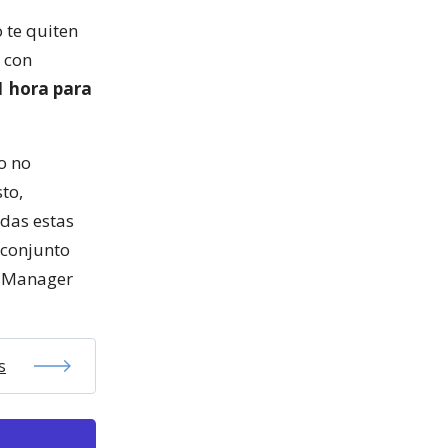
 te quiten
, con
1 hora para
o no
to,
odas estas
 conjunto
t Manager
s