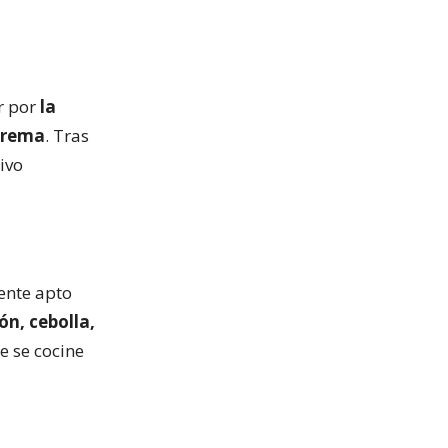
ar por
la
 crema
. Tras
ivo
iente apto
n, cebolla,
e se cocine