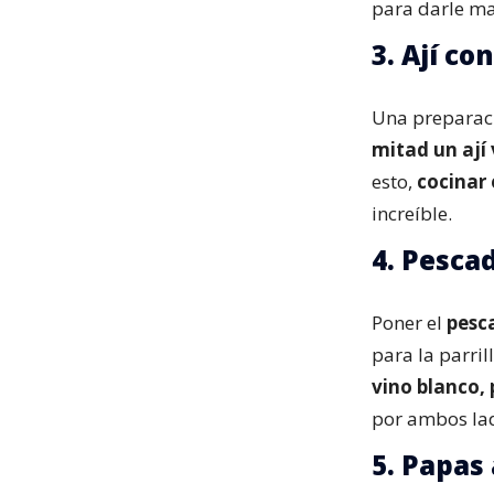
para darle ma
3. Ají c
Una preparaci
mitad un ají
esto,
cocinar 
increíble.
4. Pesca
Poner el
pesc
para la parril
vino blanco, 
por ambos la
5. Papas 