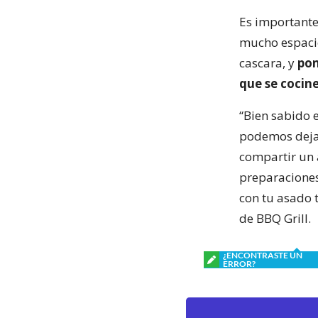
Es importante
mucho espacio 
cascara, y
pon
que se cocin
“Bien sabido 
podemos dejar 
compartir un a
preparaciones
con tu asado 
de BBQ Grill.
¿ENCONTRASTE UN
ERROR?