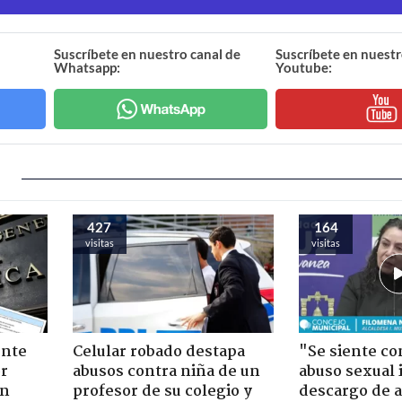
Suscríbete en nuestro canal de
Suscríbete en nuestr
Whatsapp:
Youtube:
427
164
visitas
visitas
ente
Celular robado destapa
"Se siente co
or
abusos contra niña de un
abuso sexual i
ón
profesor de su colegio y
descargo de a