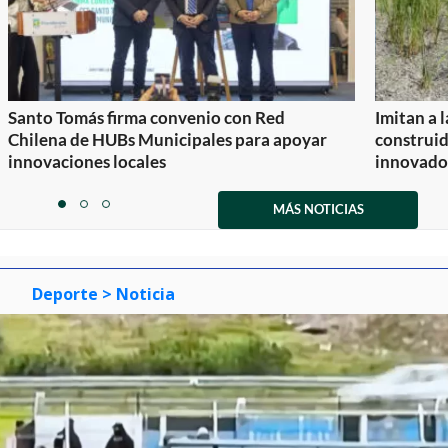
Santo Tomás firma convenio con Red
Imitan a 
Chilena de HUBs Municipales para apoyar
construi
innovaciones locales
innovador
Item
1
MÁS NOTICIAS
item
item
item
of
0
1
2
3
Deporte
> Noticia