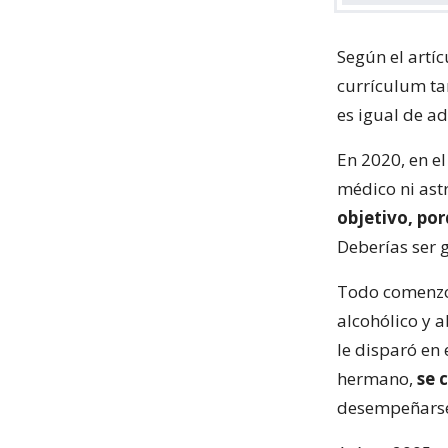
Según el artí
currículum ta
es igual de a
En 2020, en e
médico ni ast
objetivo, po
Deberías ser 
Todo comenzó 
alcohólico y 
le disparó en 
hermano,
se 
desempeñars