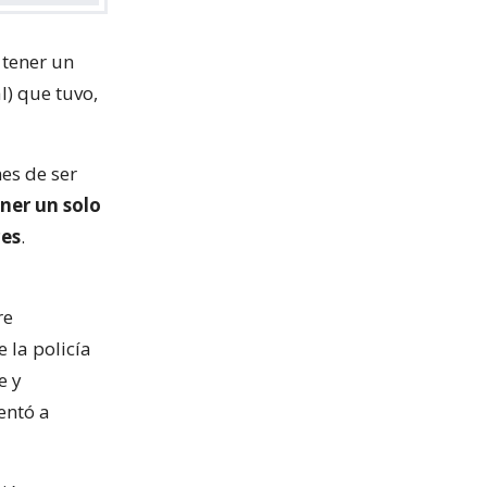
 tener un
l) que tuvo,
nes de ser
ner un solo
ces
.
re
 la policía
e y
ientó a