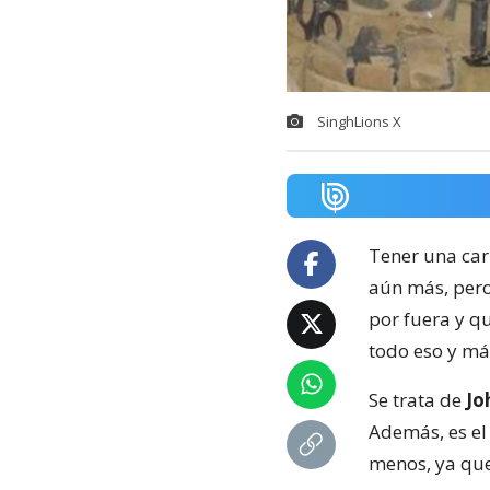
SinghLions X
Tener una carr
aún más, pero
por fuera y q
todo eso y má
Se trata de
Jo
Además, es e
menos, ya que