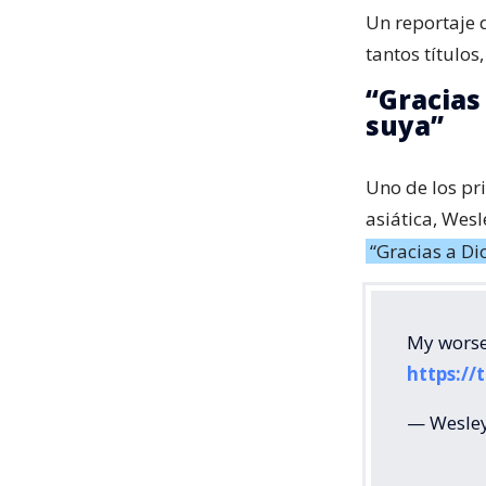
Un reportaje 
tantos títulos
“Gracias
suya”
Uno de los pri
asiática, Wes
“Gracias a D
My worse
https:/
— Wesle