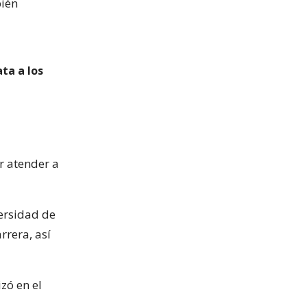
bién
ta a los
or atender a
versidad de
rrera, así
izó en el