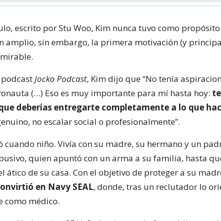
culo, escrito por Stu Woo, Kim nunca tuvo como propósito
n amplio, sin embargo, la primera motivación (y principa
dmirable.
l podcast
Jocko Podcast
, Kim dijo que “No tenía aspiracio
ronauta (…) Eso es muy importante para mí hasta hoy:
te
rque deberías entregarte completamente a lo que ha
genuino, no escalar social o profesionalmente”.
cuando niño. Vivía con su madre, su hermano y un pad
abusivo, quien apuntó con un arma a su familia, hasta que
el ático de su casa. Con el objetivo de proteger a su madr
convirtió en Navy SEAL
, donde, tras un reclutador lo or
e como médico.