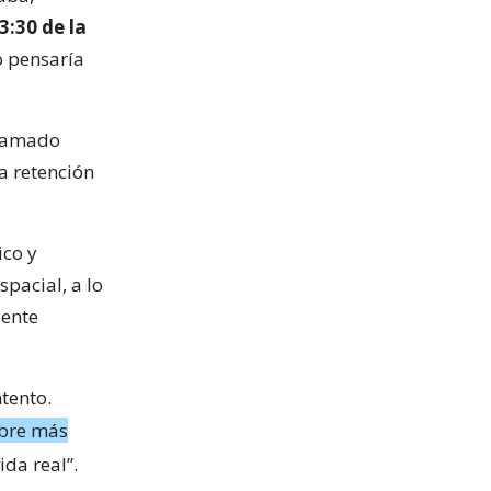
3:30 de la
o pensaría
llamado
la retención
ico y
pacial, a lo
lente
tento.
mbre más
ida real”.