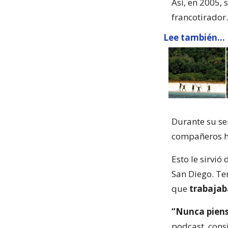
Así, en 2005,
francotirador.
Lee también...
Durante su se
compañeros he
Esto le sirvió
San Diego. Ten
que
trabajab
“Nunca piens
podcast, consi