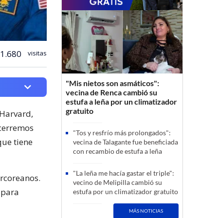
1.680
visitas
"Mis nietos son asmáticos":
vecina de Renca cambió su
estufa a leña por un climatizador
gratuito
 Harvard,
 cerremos
"Tos y resfrío más prolongados":
que tiene
vecina de Talagante fue beneficiada
con recambio de estufa a leña
"La leña me hacía gastar el triple":
urcoreanos.
vecino de Melipilla cambió su
s para
estufa por un climatizador gratuito
MÁS NOTICIAS