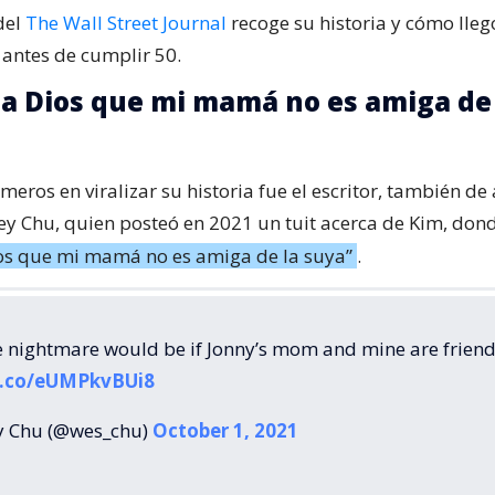
del
The Wall Street Journal
recoge su historia y cómo lleg
, antes de cumplir 50.
 a Dios que mi mamá no es amiga de 
meros en viralizar su historia fue el escritor, también d
ley Chu, quien posteó en 2021 un tuit acerca de Kim, dond
ios que mi mamá no es amiga de la suya”
.
 nightmare would be if Jonny’s mom and mine are friend
/t.co/eUMPkvBUi8
y Chu (@wes_chu)
October 1, 2021