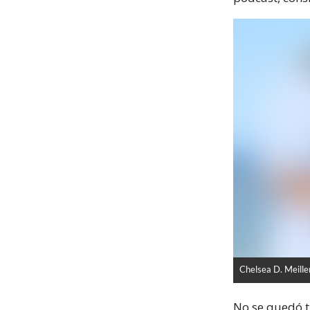
Chelsea D. Meille
No se quedó t