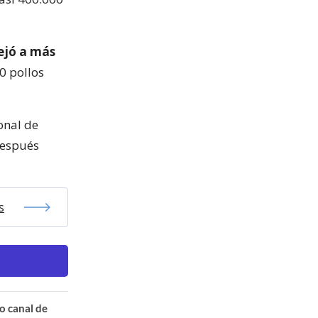
dejó a más
0 pollos
ional de
después
s
o canal de