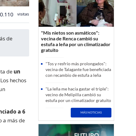
0.110
visitas
"Mis nietos son asmáticos":
vecina de Renca cambió su
estufa a leña por un climatizador
gratuito
"Tos y resfrío más prolongados":
vecina de Talagante fue beneficiada
ata de
un
con recambio de estufa a leña
. Los hechos
 un
"La leña me hacía gastar el triple":
vecino de Melipilla cambió su
estufa por un climatizador gratuito
nciado a 6
MÁS NOTICIAS
o a más de