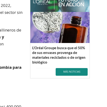
 2022,
l sector sin
llineros de
 y
on
L’Oréal Groupe busca que el 50%
de sus envases provenga de
materiales reciclados o de origen
biológico
olombia para
MÁS NOTICIAS
asi 400.000