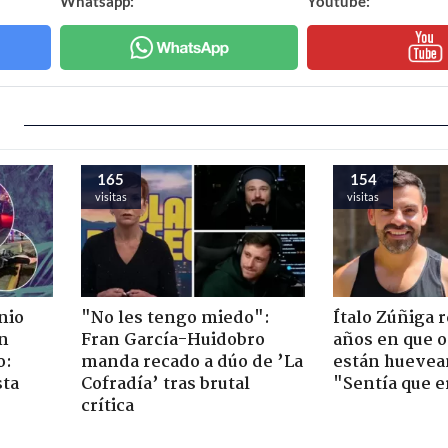
Whatsapp:
Youtube:
165
154
visitas
visitas
nio
"No les tengo miedo":
Ítalo Zúñiga 
n
Fran García-Huidobro
años en que o
o:
manda recado a dúo de ’La
están huevea
sta
Cofradía’ tras brutal
"Sentía que e
crítica