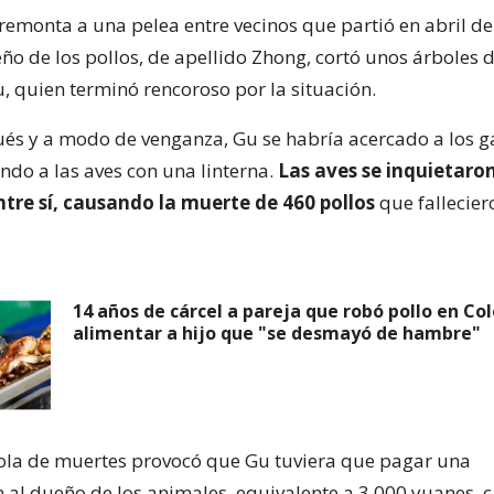
 remonta a una pelea entre vecinos que partió en abril de
o de los pollos, de apellido Zhong, cortó unos árboles de
u, quien terminó rencoroso por la situación.
s y a modo de venganza, Gu se habría acercado a los ga
ndo a las aves con una linterna.
Las aves se inquietaron
tre sí, causando la muerte de 460 pollos
que fallecier
14 años de cárcel a pareja que robó pollo en C
alimentar a hijo que "se desmayó de hambre"
ola de muertes provocó que Gu tuviera que pagar una
al dueño de los animales, equivalente a 3.000 yuanes, c