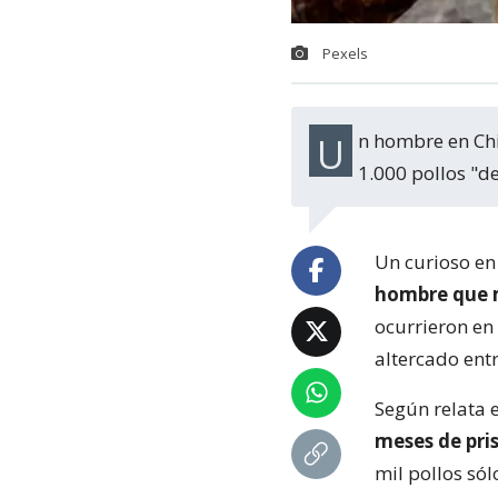
Pexels
Un hombre en China enfrentará 6 meses de prisión por haber matado a más de
1.000 pollos "de
Un curioso en
hombre que m
ocurrieron en
altercado entr
Según relata 
meses de pris
mil pollos só