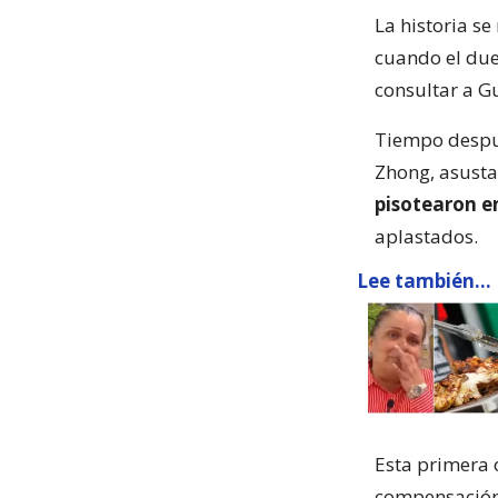
La historia se
cuando el dueñ
consultar a G
Tiempo despué
Zhong, asusta
pisotearon en
aplastados.
Lee también...
Esta primera 
compensación 