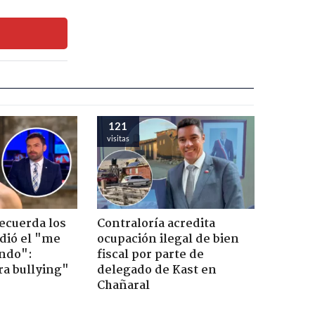
121
visitas
recuerda los
Contraloría acredita
dió el "me
ocupación ilegal de bien
ndo":
fiscal por parte de
ra bullying"
delegado de Kast en
Chañaral