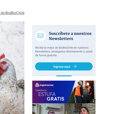
a de BioBioChile