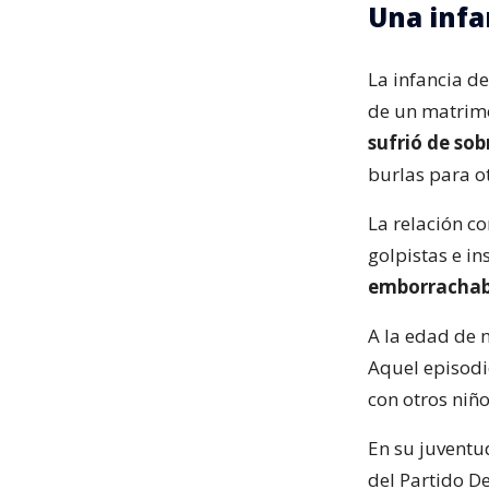
Una infa
La infancia d
de un matrimo
sufrió de so
burlas para ot
La relación c
golpistas e i
emborrachab
A la edad de 
Aquel episodi
con otros niño
En su juventud
del Partido D