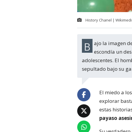
History Chanel | Wikime
Bajo la imagen de un amistoso payaso y distinguido vecino de su comunidad, se
escondía un des
adolescentes. El homb
sepultado bajo su ga
El miedo a lo
explorar basta
estas historia
payaso ases
Su verdadero