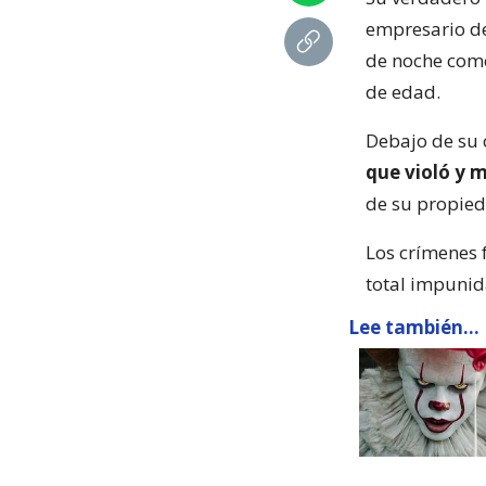
empresario de
de noche come
de edad.
Debajo de su 
que violó y 
de su propied
Los crímenes 
total impunida
Lee también...