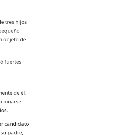
e tres hijos
 pequeño
en objeto de
ó fuertes
ente de él.
acionarse
ios.
ser candidato
 su padre,