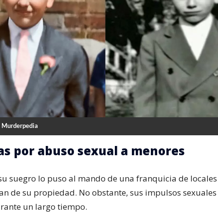
| Murderpedia
s por abuso sexual a menores
 su suegro lo puso al mando de una franquicia de locale
an de su propiedad. No obstante, sus impulsos sexuales 
rante un largo tiempo.