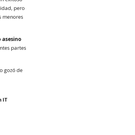
nidad, pero
as menores
 asesino
ntes partes
go gozó de
n IT