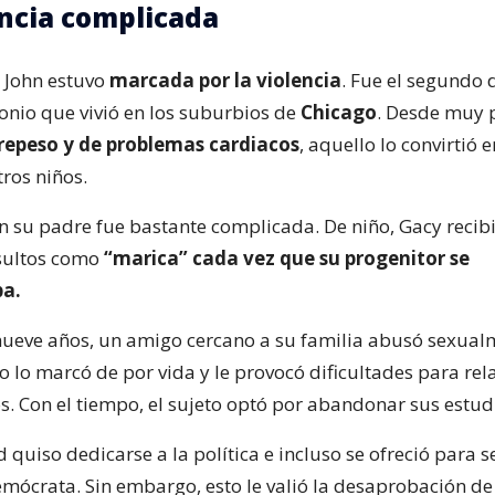
ncia complicada
e John estuvo
marcada por la violencia
. Fue el segundo d
nio que vivió en los suburbios de
Chicago
. Desde muy
brepeso y de problemas cardiacos
, aquello lo convirtió 
ros niños.
on su padre fue bastante complicada. De niño, Gacy recibi
nsultos como
“marica” cada vez que su progenitor se
a.
nueve años, un amigo cercano a su familia abusó sexualm
o lo marcó de por vida y le provocó dificultades para rel
s. Con el tiempo, el sujeto optó por abandonar sus estud
 quiso dedicarse a la política e incluso se ofreció para 
emócrata. Sin embargo, esto le valió la desaprobación de