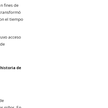
in fines de
 transformó
on el tiempo
tuvo acceso
 de
 historia de
 de
s niños. En