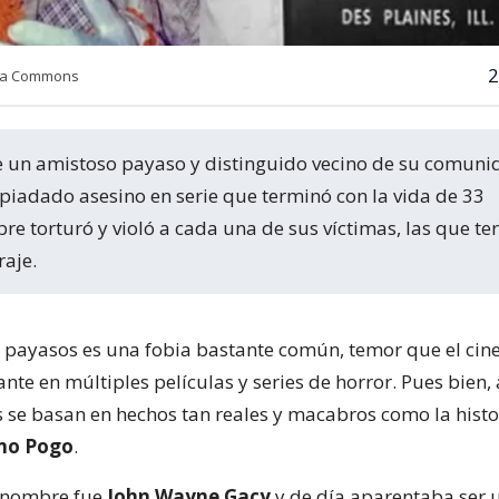
2
dia Commons
piadado asesino en serie que terminó con la vida de 33
re torturó y violó a cada una de sus víctimas, las que t
raje.
s payasos es una fobia bastante común, temor que el cin
nte en múltiples películas y series de horror. Pues bien,
s se basan en hechos tan reales y macabros como la histo
ino Pogo
.
 nombre fue
John Wayne Gacy
y de día aparentaba ser 