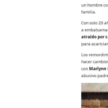
un hombre con
familia.
Con solo 20 a
a embalsamar 
atraído por 
para acariciar
Los remordimi
hacer cambios
con
Marlynn 
abusivo padre