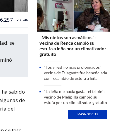
6.257
visitas
"Mis nietos son asmáticos":
vecina de Renca cambió su
estufa a leña por un climatizador
gratuito
erminó
"Tos y resfrío más prolongados":
vecina de Talagante fue beneficiada
con recambio de estufa a leña
e ha sabido
"La leña me hacía gastar el triple":
vecino de Melipilla cambió su
 algunas de
estufa por un climatizador gratuito
ria del
MÁS NOTICIAS
un exitoso