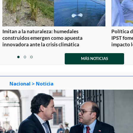
Imitan a la naturaleza: humedales
Política 
construidos emergen como apuesta
IPST fom
innovadora ante la crisis climática
impacto l
Item
1
MÁS NOTICIAS
item
item
item
of
0
1
2
3
Nacional
> Noticia