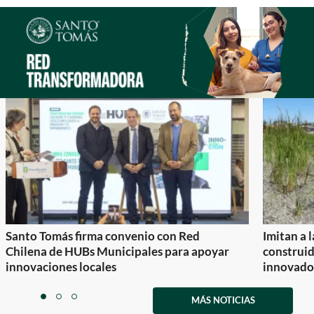
Santo Tomás firma convenio con Red
Imitan a 
Chilena de HUBs Municipales para apoyar
construi
innovaciones locales
innovador
Item
1
MÁS NOTICIAS
item
item
item