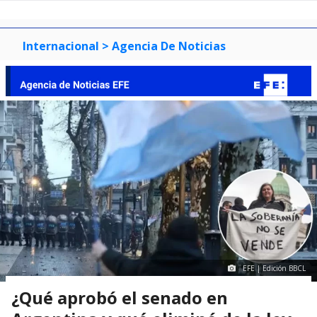
of
0
1
2
3
Internacional
> Agencia De Noticias
EFE | Edición BBCL
¿Qué aprobó el senado en