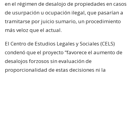
en el régimen de desalojo de propiedades en casos
de usurpación u ocupación ilegal, que pasarían a
tramitarse por juicio sumario, un procedimiento
más veloz que el actual.
El Centro de Estudios Legales y Sociales (CELS)
condenó que el proyecto “favorece el aumento de
desalojos forzosos sin evaluación de
proporcionalidad de estas decisiones ni la
búsqueda de alternativas habitacionales para las
familias en situación de vulnerabilidad” en un
contexto de crisis económica, con amplias
dificultades para pagar el alquiler de las viviendas.
El senador kirchnerista Mariano Recalde afeó al
Gobierno que, “bajo la excusa de defender la