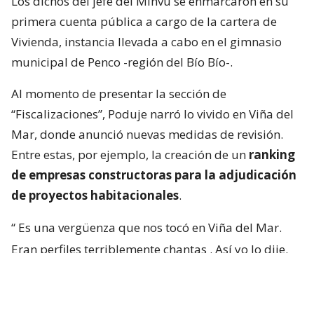
Los dichos del jefe del Minvu se enmarcaron en su
primera cuenta pública a cargo de la cartera de
Vivienda, instancia llevada a cabo en el gimnasio
municipal de Penco -región del Bío Bío-.
Al momento de presentar la sección de
“Fiscalizaciones”, Poduje narró lo vivido en Viña del
Mar, donde anunció nuevas medidas de revisión.
Entre estas, por ejemplo, la creación de un
ranking
de empresas constructoras para la adjudicación
de proyectos habitacionales
.
“
Es una vergüenza que nos tocó en Viña del Mar.
Eran perfiles terriblemente chantas
. Así yo lo dije.
No podía decir mal hecho, no.
Chanta era la
palabra. ¡Chantas!
Y esta casa la estamos
desarmando ahora y
traeremos otra empresa que