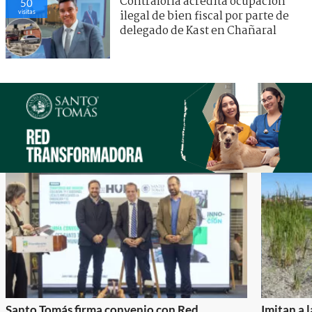
Contraloría acredita ocupación
50
visitas
ilegal de bien fiscal por parte de
delegado de Kast en Chañaral
Santo Tomás firma convenio con Red
Imitan a 