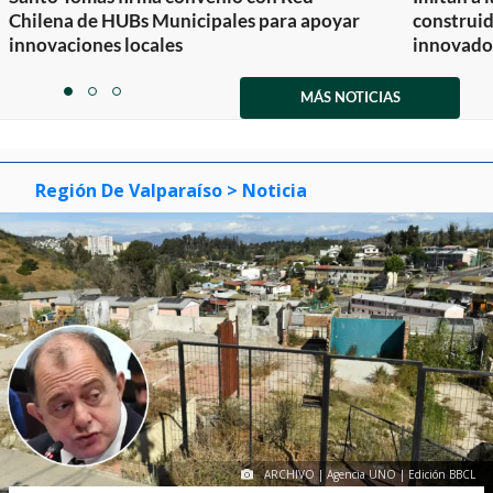
Chilena de HUBs Municipales para apoyar
construi
innovaciones locales
innovador
Item
1
MÁS NOTICIAS
item
item
item
of
0
1
2
3
Región De Valparaíso
> Noticia
ARCHIVO | Agencia UNO | Edición BBCL