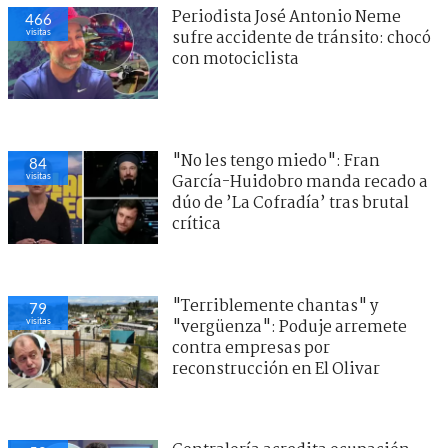
Periodista José Antonio Neme
466
visitas
sufre accidente de tránsito: chocó
con motociclista
"No les tengo miedo": Fran
84
visitas
García-Huidobro manda recado a
dúo de ’La Cofradía’ tras brutal
crítica
"Terriblemente chantas" y
79
visitas
"vergüenza": Poduje arremete
contra empresas por
reconstrucción en El Olivar