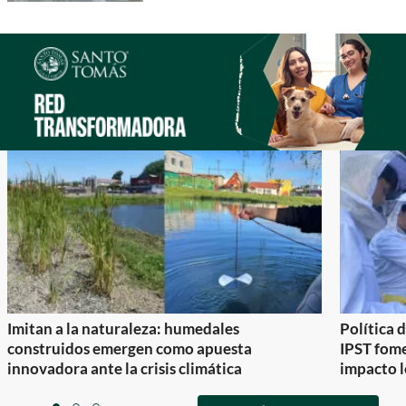
Imitan a la naturaleza: humedales
Política 
construidos emergen como apuesta
IPST fom
innovadora ante la crisis climática
impacto l
Item