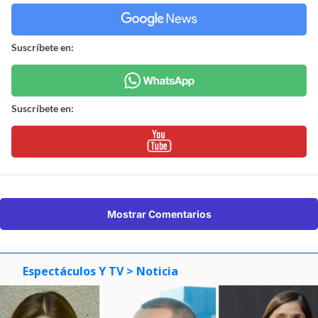
Suscríbete en:
Suscríbete en:
Mostrar Comentarios
Espectáculos Y TV
> Noticia