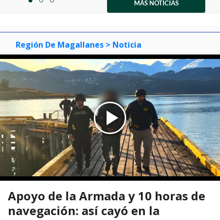
1
MÁS NOTICIAS
item
item
item
of
0
1
2
3
Región De Magallanes
> Noticia
Apoyo de la Armada y 10 horas de
navegación: así cayó en la