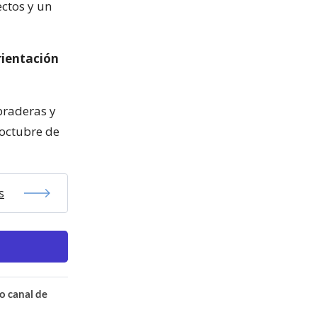
ectos y un
rientación
praderas y
octubre de
s
o canal de