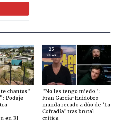
25
visitas
te chantas"
"No les tengo miedo":
": Poduje
Fran García-Huidobro
tra
manda recado a dúo de ’La
r
Cofradía’ tras brutal
n en El
crítica