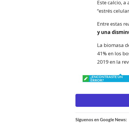
Este calcio, a
“estrés celula
Entre estas r
y una dismin
La biomasa de
41% en los bo
2019 en la rev
¿ENCONTRASTE UN
ERROR?
Síguenos en Google News: