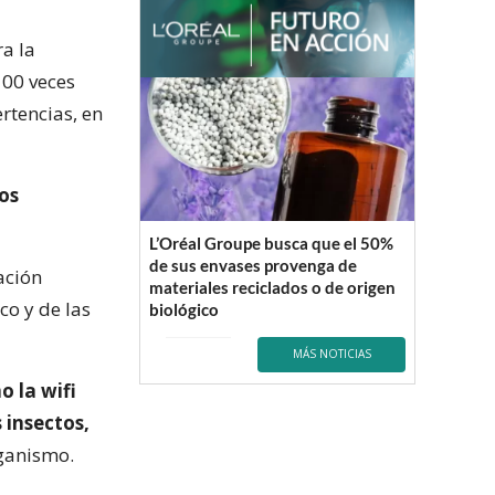
a la
100 veces
rtencias, en
os
L’Oréal Groupe busca que el 50%
de sus envases provenga de
ación
materiales reciclados o de origen
co y de las
biológico
MÁS NOTICIAS
 la wifi
 insectos,
rganismo.