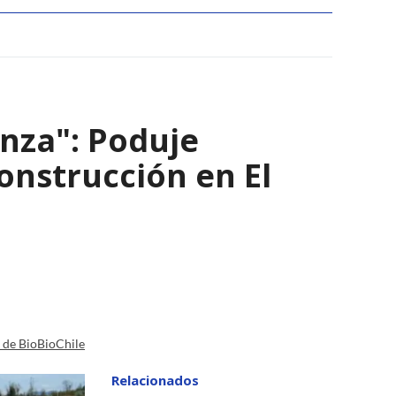
nza": Poduje
nstrucción en El
a de BioBioChile
Relacionados