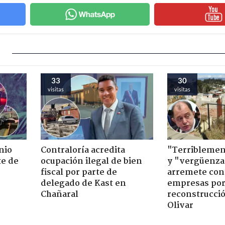
33
30
visitas
visitas
nio
Contraloría acredita
"Terriblemen
te de
ocupación ilegal de bien
y "vergüenza
fiscal por parte de
arremete con
delegado de Kast en
empresas po
Chañaral
reconstrucció
Olivar