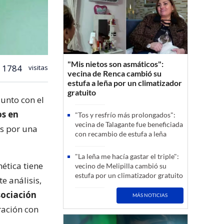
"Mis nietos son asmáticos":
1784
visitas
vecina de Renca cambió su
estufa a leña por un climatizador
gratuito
unto con el
os en
"Tos y resfrío más prolongados":
vecina de Talagante fue beneficiada
os por una
con recambio de estufa a leña
"La leña me hacía gastar el triple":
ética tiene
vecino de Melipilla cambió su
estufa por un climatizador gratuito
e análisis,
sociación
MÁS NOTICIAS
ación con