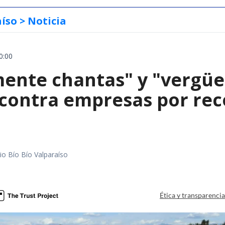
aíso
> Noticia
0:00
mente chantas" y "vergüe
contra empresas por reco
io Bío Bío Valparaíso
a
Ética y transparenci