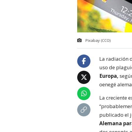
Pixabay (CCO)
La radiación d
uso de plaguic
Europa,
según
oenegé alema
La creciente 
“probablemente
publicado el 
Alemana para
dos oenegés 