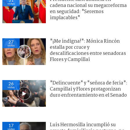
31
visitas
cadena nacional su megarreforma
en seguridad: "Seremos
implacables"
"¡Me indigna!": Mónica Rincón
27
visitas
estalla por cruce y
descalificaciones entre senadoras
Flores y Campillai
"Delincuente" y "señora de feria":
26
visitas
Campillai y Flores protagonizan
duro enfrentamiento en el Senado
Luis Hermosilla incumplió su
17
visitas