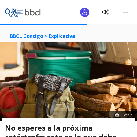
BBCL Contigo >
Explicativa
Freepik
No esperes a la próxima
catástrofe: esto es lo que debe