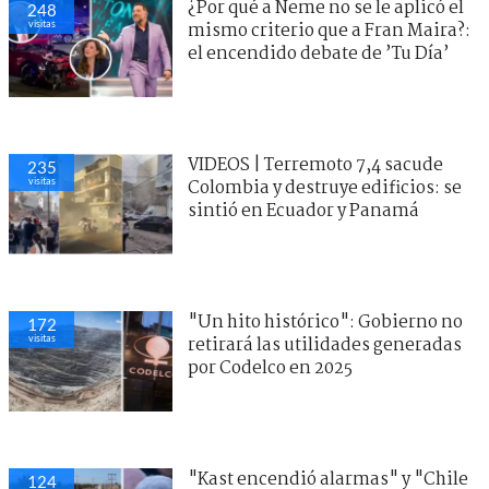
¿Por qué a Neme no se le aplicó el
248
visitas
mismo criterio que a Fran Maira?:
el encendido debate de ’Tu Día’
VIDEOS | Terremoto 7,4 sacude
235
visitas
Colombia y destruye edificios: se
sintió en Ecuador y Panamá
"Un hito histórico": Gobierno no
172
visitas
retirará las utilidades generadas
por Codelco en 2025
"Kast encendió alarmas" y "Chile
124