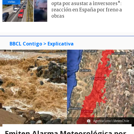
visitas
opta por asustar a inversores":
reacción en España por freno a
obras
BBCL Contigo
> Explicativa
Agencia Uno I MeteoChile
Emiten Alarma Meteorológica por