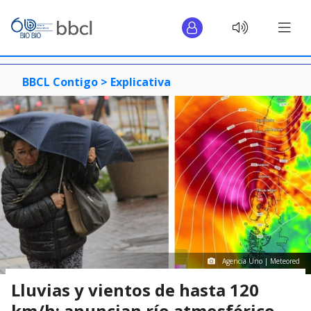
BBCL Contigo >
Explicativa
Agencia Uno | Meteored
Lluvias y vientos de hasta 120
km/h: anuncian río atmosférico