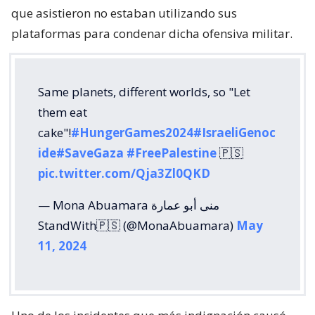
que asistieron no estaban utilizando sus
plataformas para condenar dicha ofensiva militar.
Same planets, different worlds, so "Let
them eat
cake"!
#HungerGames2024
#IsraeliGenoc
ide
#SaveGaza
#FreePalestine
🇵🇸
pic.twitter.com/Qja3Zl0QKD
— Mona Abuamara منى أبو عمارة
StandWith🇵🇸 (@MonaAbuamara)
May
11, 2024