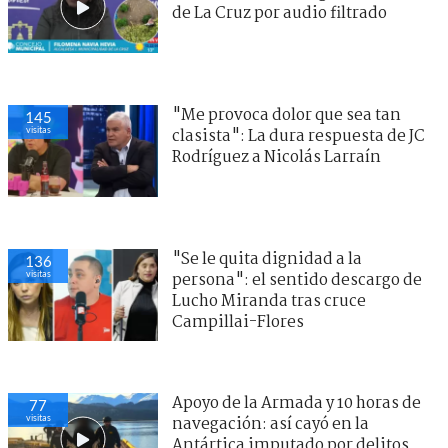
de La Cruz por audio filtrado
"Me provoca dolor que sea tan
145
visitas
clasista": La dura respuesta de JC
Rodríguez a Nicolás Larraín
"Se le quita dignidad a la
136
visitas
persona": el sentido descargo de
Lucho Miranda tras cruce
Campillai-Flores
Apoyo de la Armada y 10 horas de
77
visitas
navegación: así cayó en la
Antártica imputado por delitos