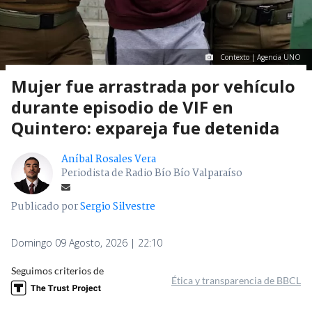
Contexto | Agencia UNO
Mujer fue arrastrada por vehículo
durante episodio de VIF en
Quintero: expareja fue detenida
Aníbal Rosales Vera
Periodista de Radio Bío Bío Valparaíso
Publicado por
Sergio Silvestre
Domingo 09 Agosto, 2026 | 22:10
Seguimos criterios de
Ética y transparencia de BBCL