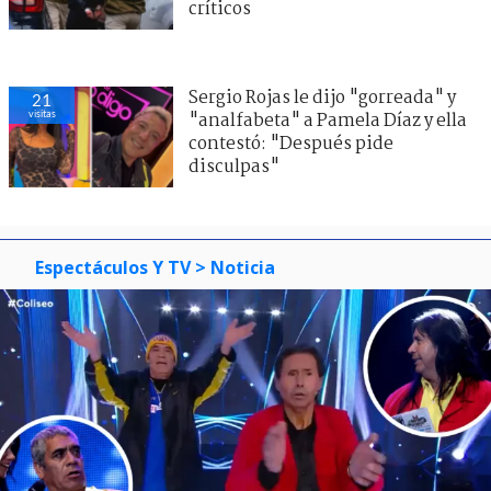
críticos
Sergio Rojas le dijo "gorreada" y
21
visitas
"analfabeta" a Pamela Díaz y ella
contestó: "Después pide
disculpas"
Espectáculos Y TV
> Noticia