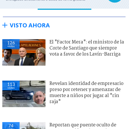
VISTO AHORA
El "Factor Mera": el ministro de la
126
visitas
Corte de Santiago que siempre
vota a favor de los Lavín-Barriga
Revelan identidad de empresario
113
visitas
preso por retener y amenazar de
muerte a niños por jugar al "rin
raja"
Reportan que puente oculto de
74