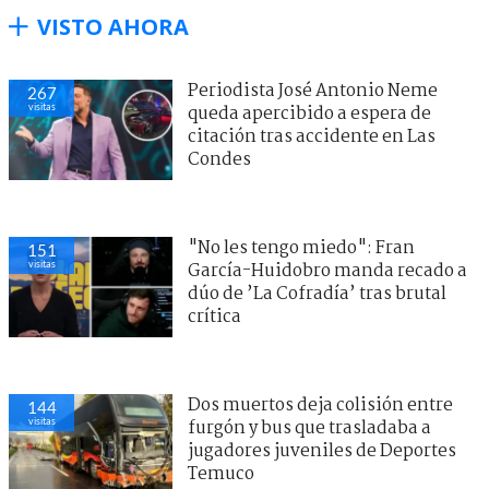
VISTO AHORA
Periodista José Antonio Neme
267
visitas
queda apercibido a espera de
citación tras accidente en Las
Condes
"No les tengo miedo": Fran
151
visitas
García-Huidobro manda recado a
dúo de ’La Cofradía’ tras brutal
crítica
Dos muertos deja colisión entre
144
visitas
furgón y bus que trasladaba a
jugadores juveniles de Deportes
Temuco