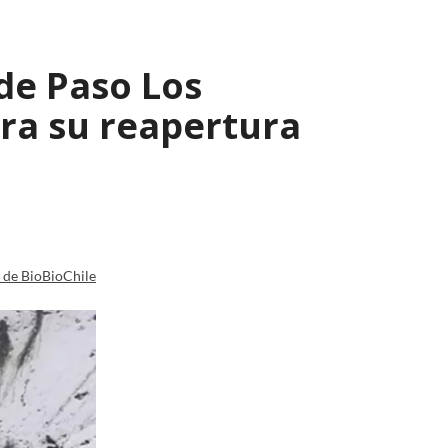
 de Paso Los
ara su reapertura
a de BioBioChile