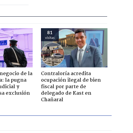
81
visitas
 negocio de la
Contraloría acredita
a: la pugna
ocupación ilegal de bien
dicial y
fiscal por parte de
sa exclusión
delegado de Kast en
Chañaral