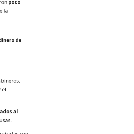
eron
poco
e la
dinero de
rabineros,
 el
lados al
usas.
uiridas con