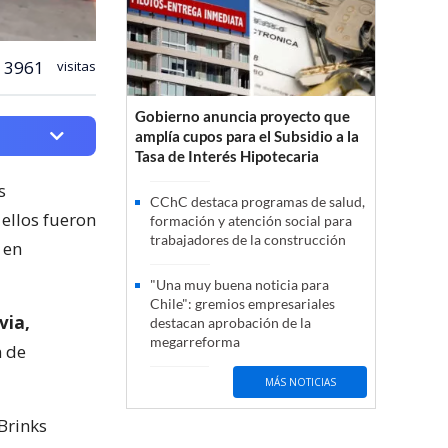
3961
visitas
Gobierno anuncia proyecto que
amplía cupos para el Subsidio a la
Tasa de Interés Hipotecaria
s
CChC destaca programas de salud,
 ellos fueron
formación y atención social para
trabajadores de la construcción
en
"Una muy buena noticia para
Chile": gremios empresariales
via,
destacan aprobación de la
megarreforma
n de
MÁS NOTICIAS
Brinks