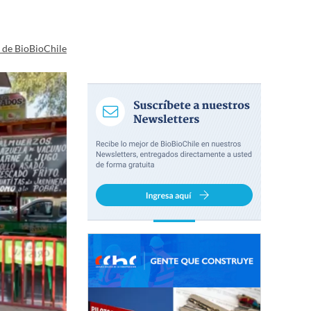
a de BioBioChile