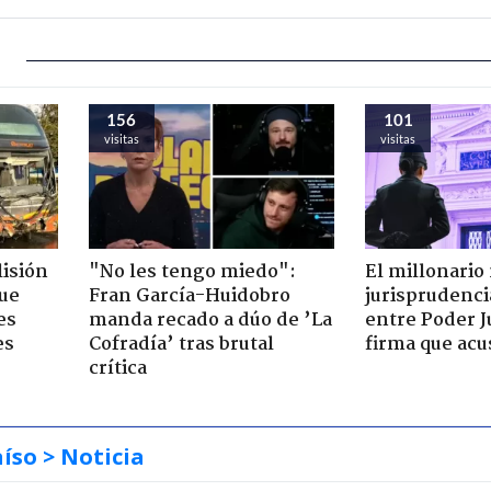
156
101
visitas
visitas
lisión
"No les tengo miedo":
El millonario
que
Fran García-Huidobro
jurisprudenci
es
manda recado a dúo de ’La
entre Poder Ju
es
Cofradía’ tras brutal
firma que acu
crítica
aíso
> Noticia