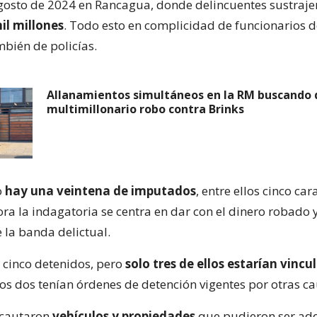
gosto de 2024 en Rancagua, donde delincuentes sustraj
il millones
. Todo esto en complicidad de funcionarios d
bién de policías.
Allanamientos simultáneos en la RM buscando 
multimillonario robo contra Brinks
o
hay una veintena de imputados
, entre ellos cinco ca
ra la indagatoria se centra en dar con el dinero robado y
 la banda delictual.
o cinco detenidos, pero
solo tres de ellos estarían vincu
ros dos tenían órdenes de detención vigentes por otras ca
ncautaron
vehículos y propiedades
que pudieron ser adq