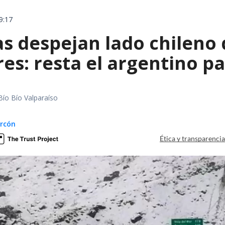
9:17
as despejan lado chileno
es: resta el argentino p
Bío Bío Valparaíso
arcón
Ética y transparenci