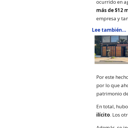
ocurrido en a
más de $12 m
empresa y tam
Lee también...
Por este hech
por lo que aho
patrimonio de
En total, hub
ilícito
. Los ot
Además, se i