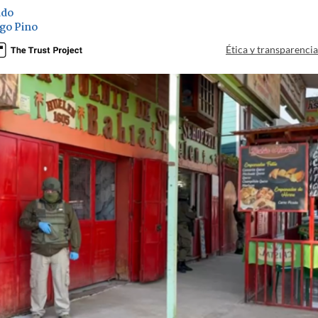
ado
go Pino
Ética y transparenci