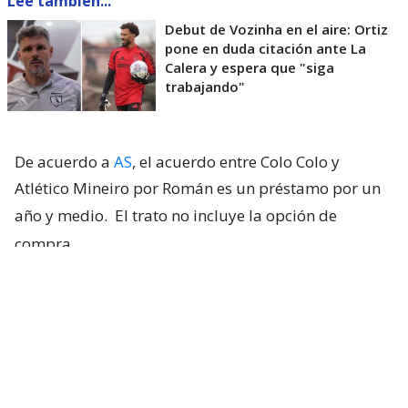
Lee también...
Debut de Vozinha en el aire: Ortiz
pone en duda citación ante La
Calera y espera que "siga
trabajando"
De acuerdo a
AS
, el acuerdo entre Colo Colo y
Atlético Mineiro por Román es un préstamo por un
año y medio.
El trato no incluye la opción de
compra
.
El zaguero de 20 años es el segundo refuerzo del
‘Cacique’, que ya había remecido el mercado con el
arribo del portero caboverdiano
Vozinha
.
Los albos, líderes de la
Liga de Primera 2026
, visitan
este domingo 9 de agosto al colista
Unión La