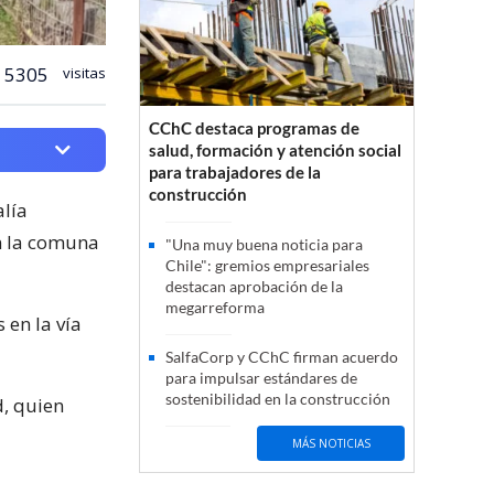
5305
visitas
CChC destaca programas de
salud, formación y atención social
para trabajadores de la
construcción
alía
n la comuna
"Una muy buena noticia para
Chile": gremios empresariales
destacan aprobación de la
megarreforma
 en la vía
SalfaCorp y CChC firman acuerdo
para impulsar estándares de
sostenibilidad en la construcción
d, quien
MÁS NOTICIAS