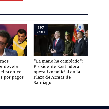
197
visitas
emos
"La mano ha cambiado":
er devela
Presidente Kast lidera
pelea entre
operativo policial en la
os por pagos
Plaza de Armas de
Santiago