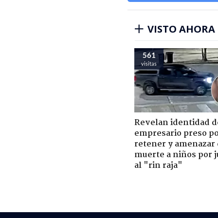
VISTO AHORA
561
visitas
Revelan identidad d
empresario preso p
retener y amenazar
muerte a niños por 
al "rin raja"
Futbol Internacio