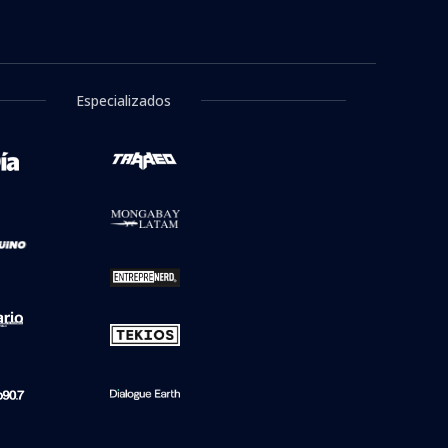
andés David Owori: su
e justicia
a de BioBioChile