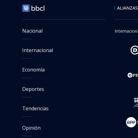
Jueves 06 Agosto, 2026 | 09
Asesinan a
club lamen
Agencia EFE
Agencia española
Publicado por
Pablo Velozo
Seguimos criterios de