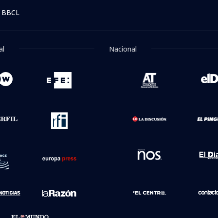
:27
 golpes al futbolista ug
ta "brutal ataque" y exig
 de noticias
Ética y transparenci