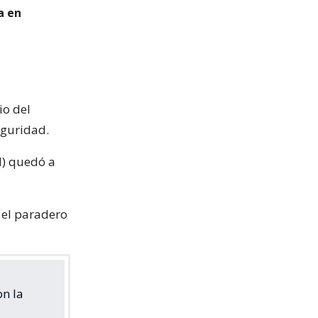
a en
io del
eguridad.
DI) quedó a
 el paradero
on la