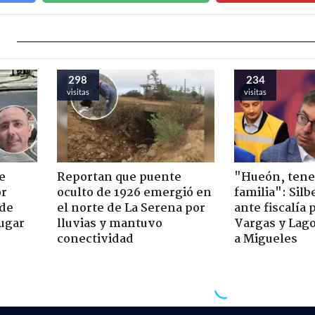
298
234
visitas
visitas
e
Reportan que puente
"Hueón, ten
or
oculto de 1926 emergió en
familia": Silb
 de
el norte de La Serena por
ante fiscalía 
jugar
lluvias y mantuvo
Vargas y Lag
conectividad
a Migueles
nal
> Agencia de noticias