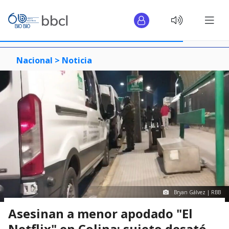
Nacional >
Noticia
Bryan Gálvez | RBB
Asesinan a menor apodado "El
Netflix" en Colina: sujeto desató