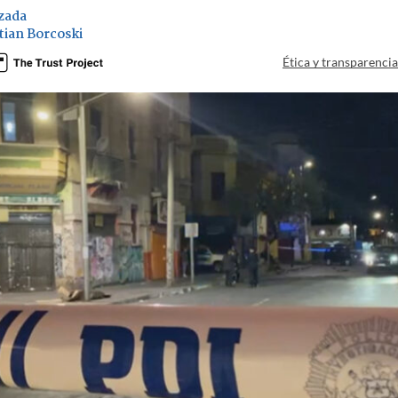
zada
tian Borcoski
Ética y transparenci