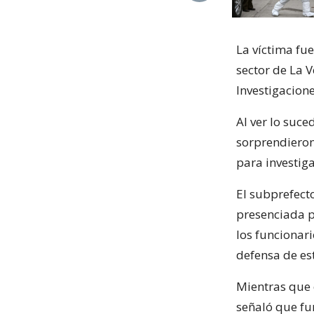
La víctima fue
sector de La V
Investigacione
Al ver lo suce
sorprendieron 
para investiga
El subprefect
presenciada po
los funcionar
defensa de est
Mientras que e
señaló que fu