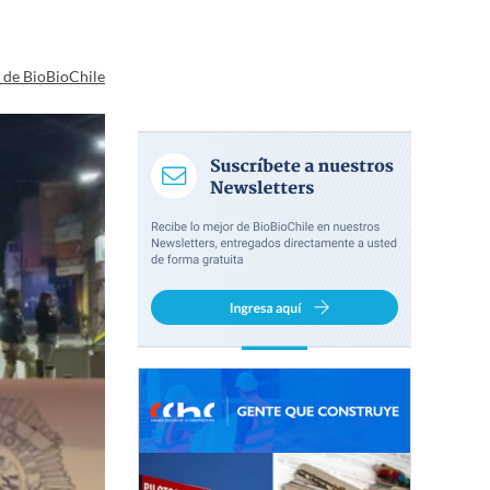
a de BioBioChile