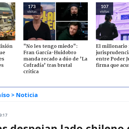
173
107
visitas
visitas
lisión
"No les tengo miedo":
El millonario
que
Fran García-Huidobro
jurisprudenci
es
manda recado a dúo de ’La
entre Poder Ju
es
Cofradía’ tras brutal
firma que acu
crítica
aíso
> Noticia
9:17
as despejan lado chileno