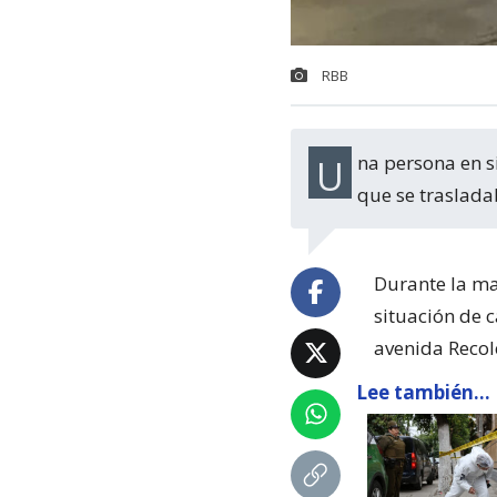
RBB
Una persona en situación de calle fue abatida a disparos por parte de un sujeto
que se trasladab
Durante la ma
situación de 
avenida Recol
Lee también...