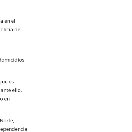
a en el
olicía de
 Homicidios
que es
ante ello,
go en
 Norte,
ndependencia