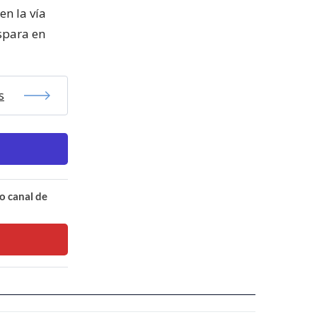
en la vía
ispara en
s
o canal de