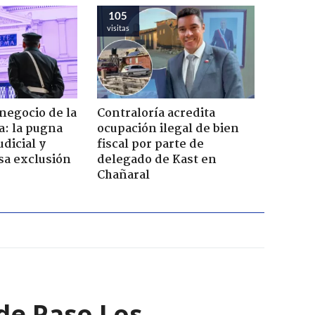
105
visitas
 negocio de la
Contraloría acredita
a: la pugna
ocupación ilegal de bien
dicial y
fiscal por parte de
sa exclusión
delegado de Kast en
Chañaral
 de Paso Los