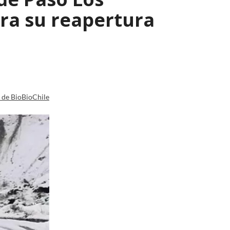
ara su reapertura
a de BioBioChile