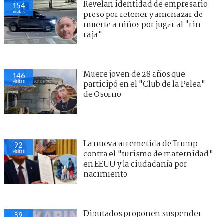
Revelan identidad de empresario
154
visitas
preso por retener y amenazar de
muerte a niños por jugar al "rin
raja"
Muere joven de 28 años que
146
visitas
participó en el "Club de la Pelea"
de Osorno
La nueva arremetida de Trump
92
visitas
contra el "turismo de maternidad"
en EEUU y la ciudadanía por
nacimiento
Diputados proponen suspender
89