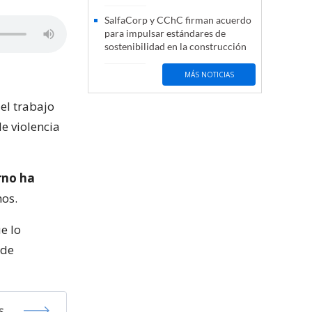
SalfaCorp y CChC firman acuerdo
para impulsar estándares de
sostenibilidad en la construcción
MÁS NOTICIAS
 el trabajo
e violencia
rno ha
hos.
e lo
 de
s