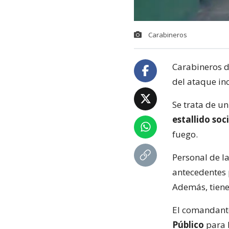
Carabineros
Carabineros d
del ataque in
Se trata de u
estallido soc
fuego.
Personal de l
antecedentes 
Además, tiene
El comandante
Público
para 