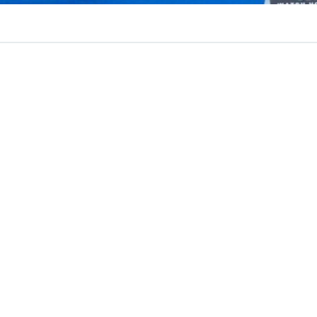
VER RESUMEN
 la selección chilena de hockey césped femenino, ya tienen
a su
segunda participación
en una
Copa del Mundo
. Y
 hacia la cita planetaria, las principales figuras del plant
s objetivos.
al afrontará el Mundial 2026, que se disputará entre el 
es Bajos y Bélgica, con la convicción de superar la
histór
lizada en 2022
, cuando alcanzó los
octavos de final
y f
primera experiencia mundialista, el equipo ahora dirigi