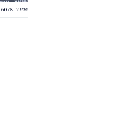
6078
visitas
 definido el
 a horas de
el
15 y el 30 de
ica
inalizó en el
do por