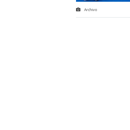
Archivo
Las Diablas
,
horizonte par
tomar el vuelo
apuntaron a lo
El team nacion
agosto en País
campaña rea
13° lugar
.
Tras aquella 