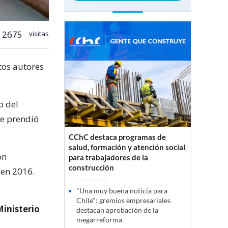
2675
visitas
tos autores
o del
le prendió
CChC destaca programas de
salud, formación y atención social
on
para trabajadores de la
construcción
en 2016.
"Una muy buena noticia para
Chile": gremios empresariales
inisterio
destacan aprobación de la
megarreforma