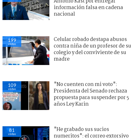
Antonio Kast por entregar
información falsa en cadena
nacional
Celular robado destapa abusos
199
visitas
contra niña de un profesor de su
colegio y del conviviente de su
madre
"No cuenten con mi voto":
109
visitas
Presidenta del Senado rechaza
propuesta para suspender por 5
años Ley Karin
"He grabado sus sucios
81
visitas
numeritos": el correo extorsivo