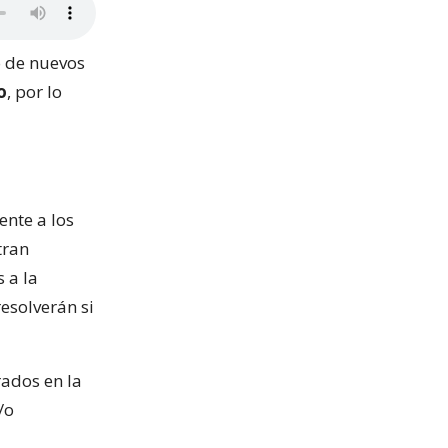
o de nuevos
o
, por lo
ente a los
tran
 a la
esolverán si
rados en la
/o