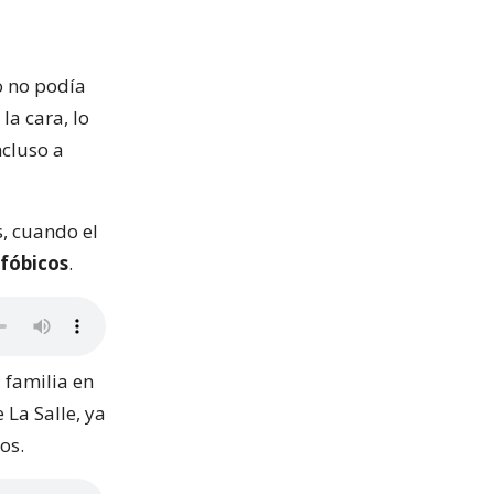
o no podía
a cara, lo
ncluso a
, cuando el
fóbicos
.
 familia en
 La Salle, ya
os.