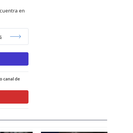
ncuentra en
s
o canal de