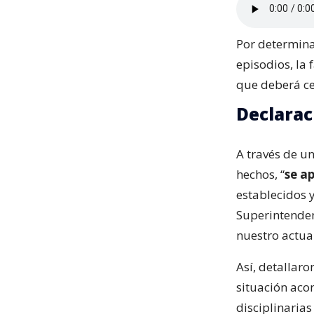
Por determina
episodios, la
que deberá ce
Declarac
A través de un
hechos, “
se ap
establecidos y
Superintenden
nuestro actuar
Así, detallaro
situación aco
disciplinaria