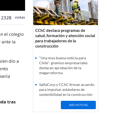
2328
visitas
CChC destaca programas de
n el colegio
salud, formación y atención social
para trabajadores de la
 ante la
construcción
"Una muy buena noticia para
ien dio a
Chile": gremios empresariales
ento
destacan aprobación de la
megarreforma
sería
SalfaCorp y CChC firman acuerdo
para impulsar estándares de
sostenibilidad en la construcción
uda tras
MÁS NOTICIAS