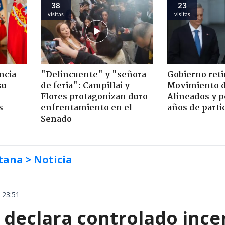
38
23
visitas
visitas
ncia
"Delincuente" y "señora
Gobierno retir
su
de feria": Campillai y
Movimiento d
Flores protagonizan duro
Alineados y p
s
enfrentamiento en el
años de parti
Senado
tana
> Noticia
 23:51
declara controlado ince