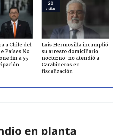
20
visitas
a a Chile del
Luis Hermosilla incumplió
e Países No
su arresto domiciliario
one fin a 55
nocturno: no atendió a
cipación
Carabineros en
fiscalización
ndio en planta