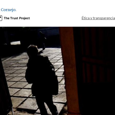
e Cornejo
.
Ética y transparenci