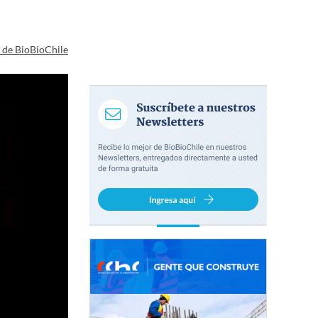
a de BioBioChile