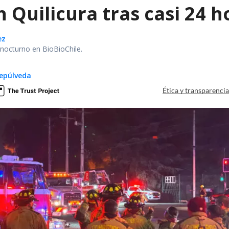
 Quilicura tras casi 24 
ez
r nocturno en BioBioChile.
epúlveda
Ética y transparenci