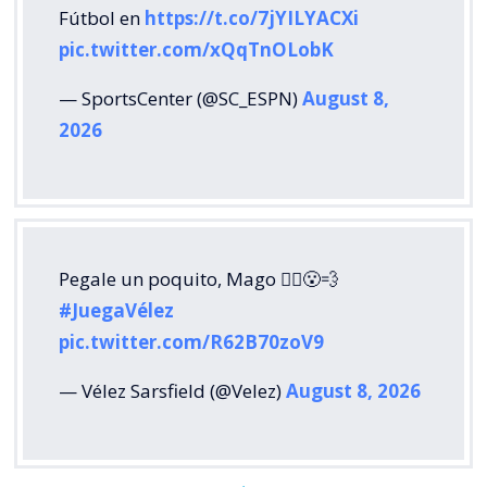
Fútbol en
https://t.co/7jYILYACXi
pic.twitter.com/xQqTnOLobK
— SportsCenter (@SC_ESPN)
August 8,
2026
Pegale un poquito, Mago 🧙‍♂️😮‍💨
#JuegaVélez
pic.twitter.com/R62B70zoV9
— Vélez Sarsfield (@Velez)
August 8, 2026