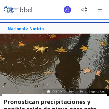
Nacional >
Noticia
CONTEXTO | Sebastián Beltrán | Agencia Uno
Pronostican precipitaciones y
posible caída de nieve para este