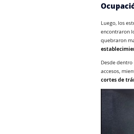
Ocupació
Luego, los es
encontraron l
quebraron mam
establecimie
Desde dentro 
accesos, mien
cortes de trá