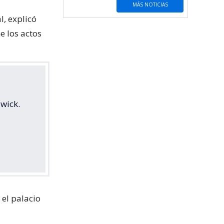
MÁS NOTICIAS
l, explicó
e los actos
wick.
 el palacio