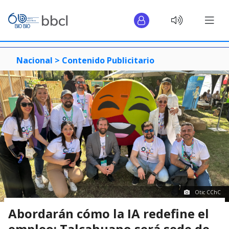
Nacional >
Contenido Publicitario
Otic CChC
Abordarán cómo la IA redefine el
empleo: Talcahuano será sede de