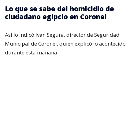
Lo que se sabe del homicidio de
ciudadano egipcio en Coronel
Así lo indicó Iván Segura, director de Seguridad
Municipal de Coronel, quien explicó lo acontecido
durante esta mañana.
“Este es un hecho que fue alertado a través del 1486,
donde señalaban que
una persona habría llegado
hasta este lugar en un vehículo, y se bajó de este
vehículo en movimiento pidiendo ayuda
.
Posteriormente, la gente que fue a prestar los
primeros auxilios se percató de que
mantenía
algunas heridas cortopunzantes, tanto en el
pecho como también en su cuello
“, señaló.