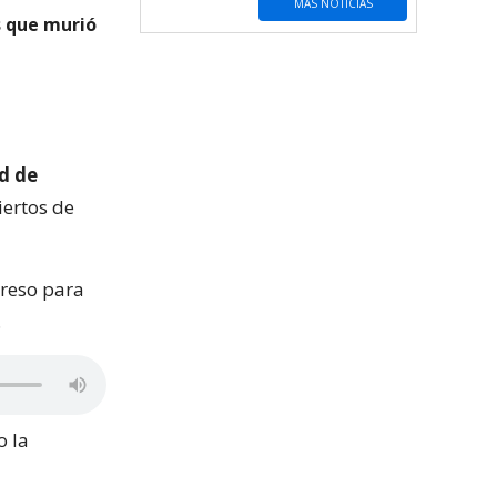
MÁS NOTICIAS
s que murió
d de
iertos de
greso para
.
o la