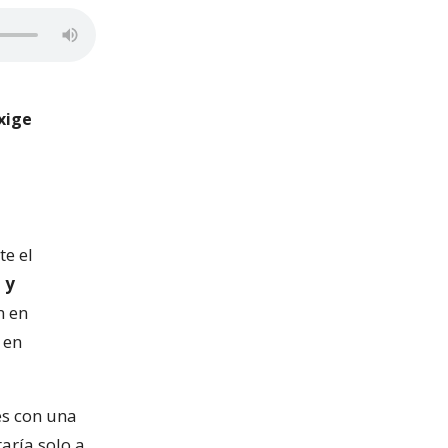
exige
te el
 y
n en
 en
es con una
taría solo a