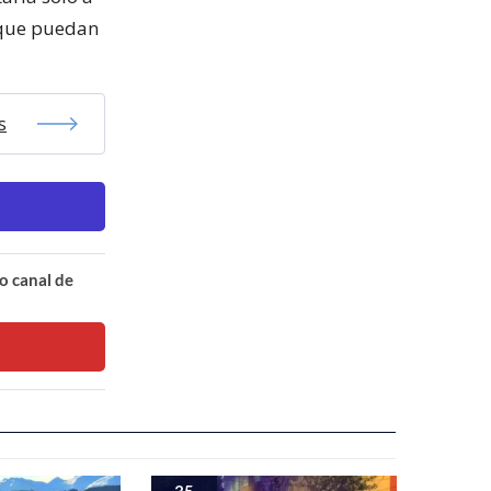
 que puedan
s
o canal de
35