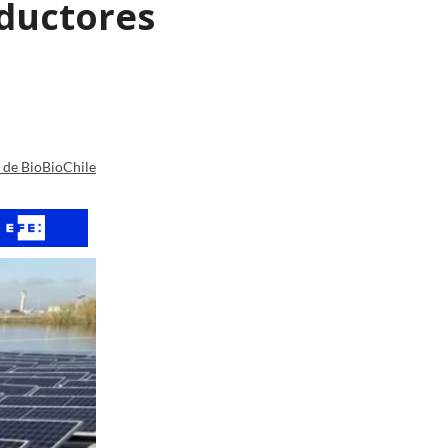
nductores
a de BioBioChile