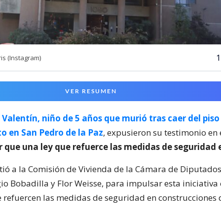
1
s (Instagram)
VER RESUMEN
Valentín, niño de 5 años que murió tras caer del piso
 en San Pedro de la Paz
, expusieron su testimonio en
 que una ley que refuerce las medidas de seguridad e
stió a la Comisión de Vivienda de la Cámara de Diputados,
o Bobadilla y Flor Weisse, para impulsar esta iniciativa
 refuercen las medidas de seguridad en construcciones d