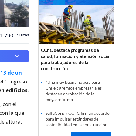
1.790
visitas
CChC destaca programas de
salud, formación y atención social
para trabajadores de la
construcción
 13 de un
 el Congreso
"Una muy buena noticia para
Chile": gremios empresariales
n edificios.
destacan aprobación de la
megarreforma
 con el
 con la que
SalfaCorp y CChC firman acuerdo
para impulsar estándares de
e altura.
sostenibilidad en la construcción