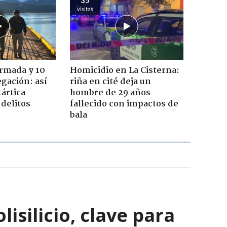
visitas
Armada y 10
Homicidio en La Cisterna:
gación: así
riña en cité deja un
tártica
hombre de 29 años
delitos
fallecido con impactos de
bala
isilicio, clave para