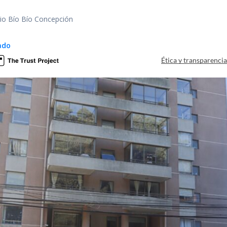
dio Bío Bío Concepción
ado
Ética y transparenci