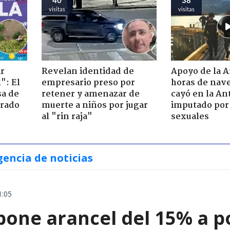
visitas
visitas
ir
Revelan identidad de
Apoyo de la 
": El
empresario preso por
horas de nave
sa de
retener y amenazar de
cayó en la An
trado
muerte a niños por jugar
imputado por 
al "rin raja"
sexuales
gencia de noticias
1:05
ne arancel del 15% a pol