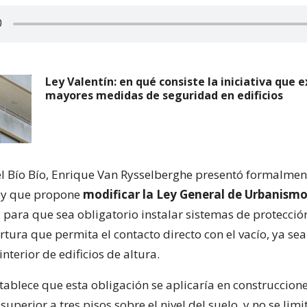
Ley Valentín: en qué consiste la iniciativa que 
mayores medidas de seguridad en edificios
l Bío Bío, Enrique Van Rysselberghe presentó formalmen
ley que propone
modificar la Ley General de Urbanismo
n
para que sea obligatorio instalar sistemas de protecció
tura que permita el contacto directo con el vacío, ya sea
interior de edificios de altura.
stablece que esta obligación se aplicaría en construccion
 superior a tres pisos sobre el nivel del suelo, y no se limi