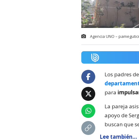
Agencia UNO – pameguticri
Los padres de
departamento
para
impulsar
La pareja asi
apoyo de Sergi
buscan que se
Lee también...