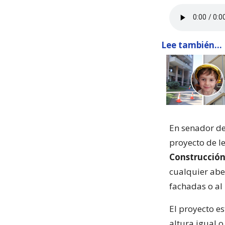
Lee también...
En senador de
proyecto de 
Construcció
cualquier aber
fachadas o al 
El proyecto e
altura igual o