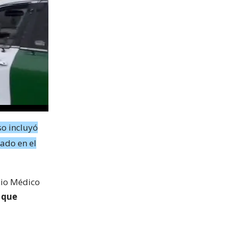
so incluyó
ado en el
icio Médico
í que