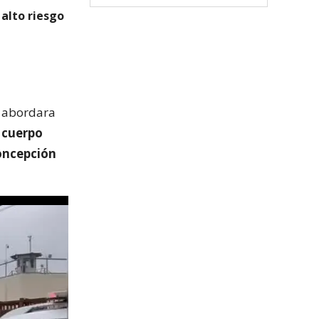
 alto riesgo
e abordara
l cuerpo
Concepción