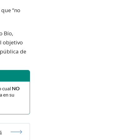
ó que “no
o Bío,
l objetivo
 pública de
o cual
NO
a en su
s