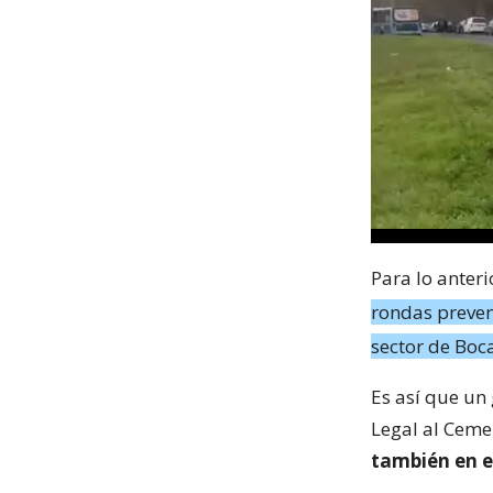
Para lo anteri
rondas preven
sector de Boc
Es así que un 
Legal al Ceme
también en e