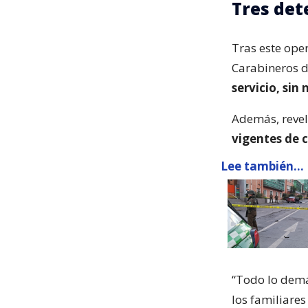
Tres det
Tras este oper
Carabineros de
servicio, sin
Además, revel
vigentes de 
Lee también...
“Todo lo demás
los familiares