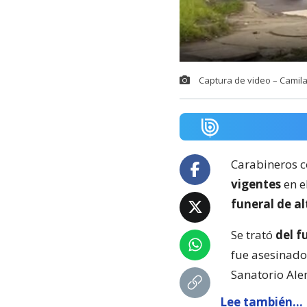
Captura de video – Camila
Carabineros 
vigentes
en e
funeral de al
Se trató
del f
fue asesinado
Sanatorio Al
Lee también...