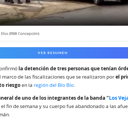
 Elso (RBB Concepción)
VER RESUMEN
confirmó
la detención de tres personas que tenían órd
l marco de las fiscalizaciones que se realizaron por
el pr
to riesgo
en la
región del Bío Bío
.
uneral de uno de los integrantes de la banda “
Los Vej
 el fin de semana y su cuerpo fue abandonado a las afue
emán.