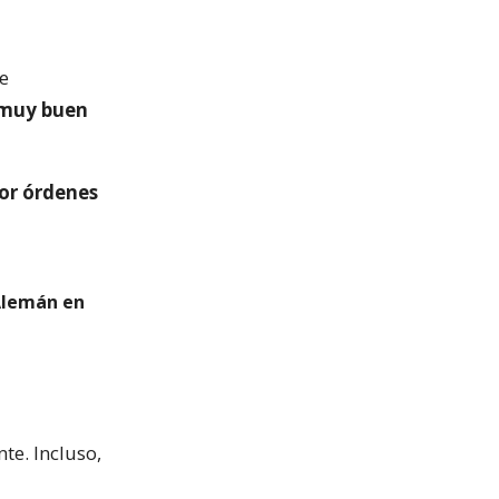
de
 muy buen
por órdenes
Alemán en
te. Incluso,