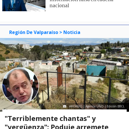
nacional
Región De Valparaíso
> Noticia
ARCHIVO | Agencia UNO | Edición BBCL
"Terriblemente chantas" y
"vergüenza": Poduje arremete