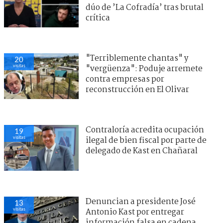
dúo de ’La Cofradía’ tras brutal
crítica
"Terriblemente chantas" y
20
visitas
"vergüenza": Poduje arremete
contra empresas por
reconstrucción en El Olivar
Contraloría acredita ocupación
19
visitas
ilegal de bien fiscal por parte de
delegado de Kast en Chañaral
Denuncian a presidente José
13
visitas
Antonio Kast por entregar
información falsa en cadena