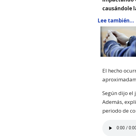
causándole l
Lee también...
El hecho ocur
aproximadamen
Según dijo el
Además, explic
periodo de c