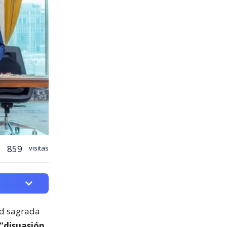
859
visitas
ad sagrada
 “disuasión