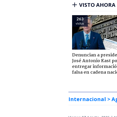
VISTO AHORA
263
visitas
Denuncian a presid
José Antonio Kast p
entregar informaci
falsa en cadena naci
Internacional
> A