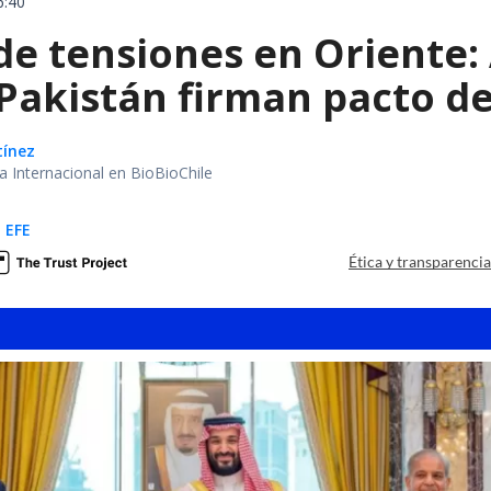
6:40
e tensiones en Oriente: 
 Pakistán firman pacto d
tínez
ea Internacional en BioBioChile
 EFE
Ética y transparenci