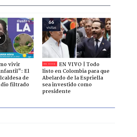
66
visitas
mo vivir
EN VIVO | Todo
nfantil": El
listo en Colombia para que
lcaldesa de
Abelardo de la Espriella
dio filtrado
sea investido como
presidente