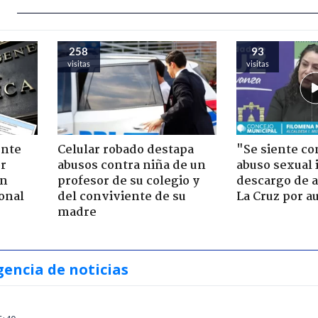
258
93
visitas
visitas
ente
Celular robado destapa
"Se siente co
or
abusos contra niña de un
abuso sexual i
ón
profesor de su colegio y
descargo de a
onal
del conviviente de su
La Cruz por au
madre
gencia de noticias