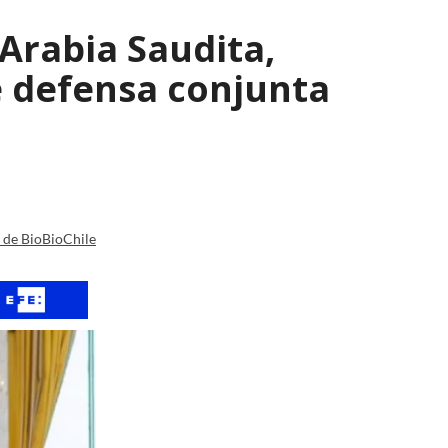
Arabia Saudita,
e defensa conjunta
a de BioBioChile