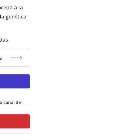
oceda a la
la genética
das.
s
o canal de