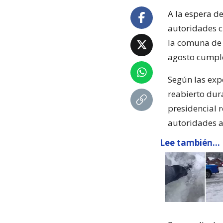
A la espera d
autoridades c
la comuna de 
agosto cumple 
Según las expe
reabierto dur
presidencial 
autoridades a
Lee también...