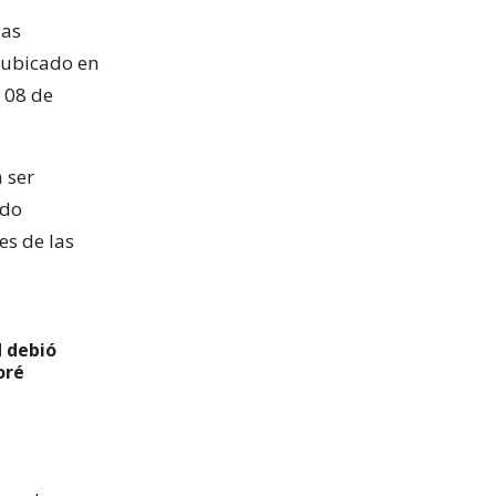
las
, ubicado en
 08 de
 ser
ado
es de las
d debió
oré