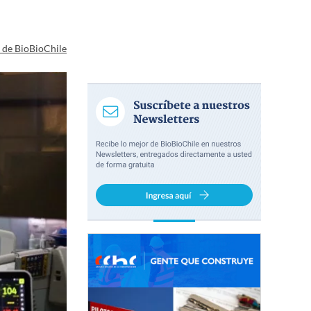
a de BioBioChile