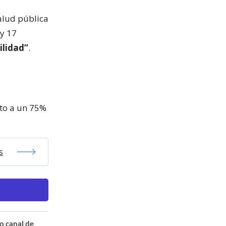
alud pública
 y 17
ilidad”
.
cto a un 75%
s
o canal de