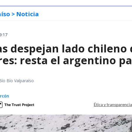
aíso
> Noticia
9:17
as despejan lado chileno
es: resta el argentino p
Bío Bío Valparaíso
arcón
Ética y transparenci