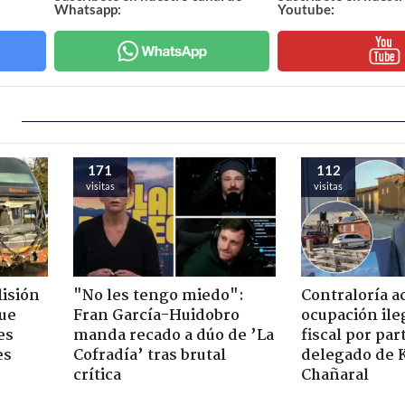
Whatsapp:
Youtube:
171
112
visitas
visitas
lisión
"No les tengo miedo":
Contraloría a
que
Fran García-Huidobro
ocupación ile
es
manda recado a dúo de ’La
fiscal por par
es
Cofradía’ tras brutal
delegado de 
crítica
Chañaral