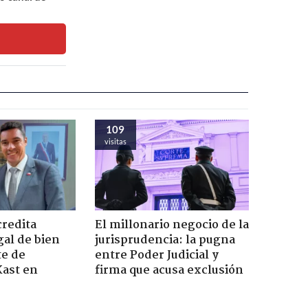
109
visitas
credita
El millonario negocio de la
gal de bien
jurisprudencia: la pugna
te de
entre Poder Judicial y
Kast en
firma que acusa exclusión