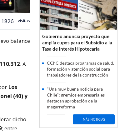
1826
visitas
Gobierno anuncia proyecto que
nuevo balance
amplía cupos para el Subsidio a la
Tasa de Interés Hipotecaria
110.312
. A
CChC destaca programas de salud,
formación y atención social para
trabajadores de la construcción
 por
Los
"Una muy buena noticia para
Chile": gremios empresariales
onel (40) y
destacan aprobación de la
megarreforma
iderar dicho
MÁS NOTICIAS
9
; entre