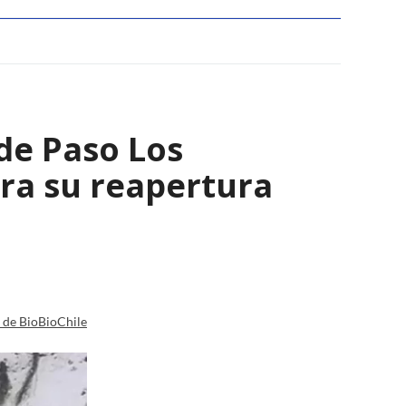
 de Paso Los
ara su reapertura
a de BioBioChile