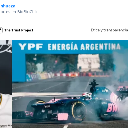
Sanhueza
portes en BioBioChile
Ética y transparenci