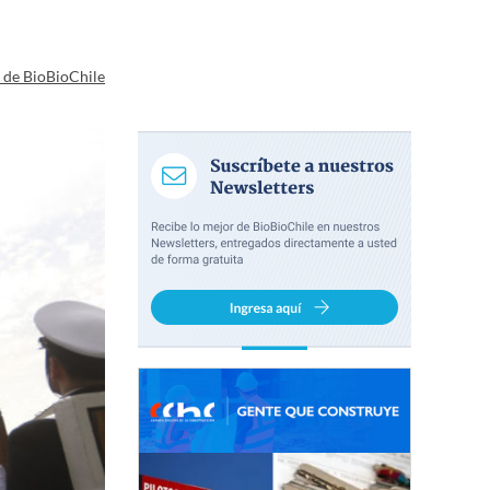
a de BioBioChile