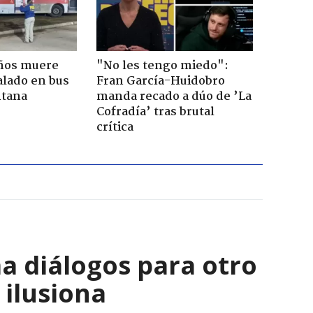
años muere
"No les tengo miedo":
alado en bus
Fran García-Huidobro
ntana
manda recado a dúo de ’La
Cofradía’ tras brutal
crítica
a diálogos para otro
 ilusiona