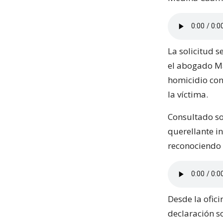
La solicitud 
el abogado Ma
homicidio con
la víctima.
Consultado so
querellante i
reconociendo q
Desde la ofic
declaración s