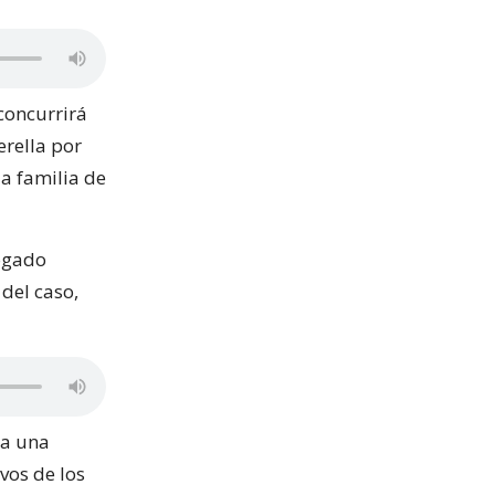
concurrirá
rella por
a familia de
bogado
del caso,
ra una
vos de los