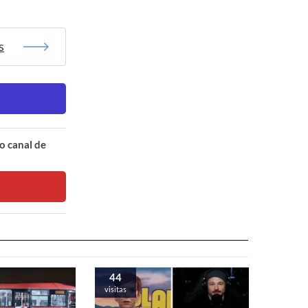
s
o canal de
44
visitas