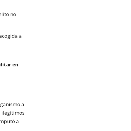
lito no
 acogida a
litar en
organismo a
 ilegítimos
 imputó a