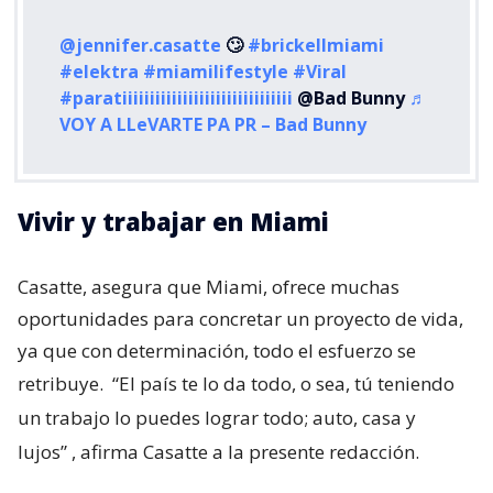
@jennifer.casatte
🙄
#brickellmiami
#elektra
#miamilifestyle
#Viral
#paratiiiiiiiiiiiiiiiiiiiiiiiiiiiiiii
@Bad Bunny
♬
VOY A LLeVARTE PA PR – Bad Bunny
Vivir y trabajar en Miami
Casatte, asegura que Miami, ofrece muchas
oportunidades para concretar un proyecto de vida,
ya que con determinación, todo el esfuerzo se
retribuye.
“El país te lo da todo, o sea, tú teniendo
un trabajo lo puedes lograr todo; auto, casa y
lujos”
, afirma Casatte a la presente redacción.