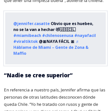
que tener una limpieza buena”, advierte la chilena.
@jennifer.casatte
Obvio que es huebeo,
no se la van a hechar 🤣🇺🇸🇨🇱
#miamibeach
#chilenosenusa
#nayafacil
#viraltiktok
@🎀NAYA FÁCIL 🎀
♬
Háblame de Miami – Gente de Zona &
Maffio
“Nadie se cree superior”
En referencia a nuestro país, Jennifer afirma que las
personas de otras latitudes desconocen dónde
queda Chile. “Yo he tratado con rusos y gente de