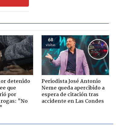
68
visitas
or detenido
Periodista José Antonio
ee que
Neme queda apercibido a
rió por
espera de citación tras
rogas: "No
accidente en Las Condes
"