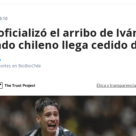
6:10
oficializó el arribo de I
do chileno llega cedido 
o
portes en BioBioChile
Ética y transparenci