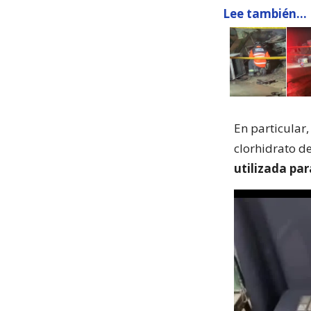
Lee también...
En particular
clorhidrato d
utilizada pa