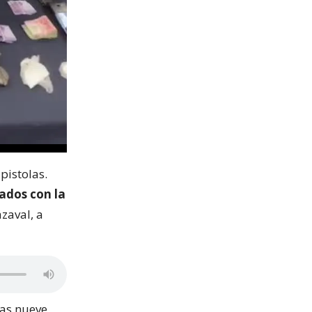
pistolas.
ados con la
ázaval, a
las nueve