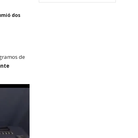
umió dos
 gramos de
nte