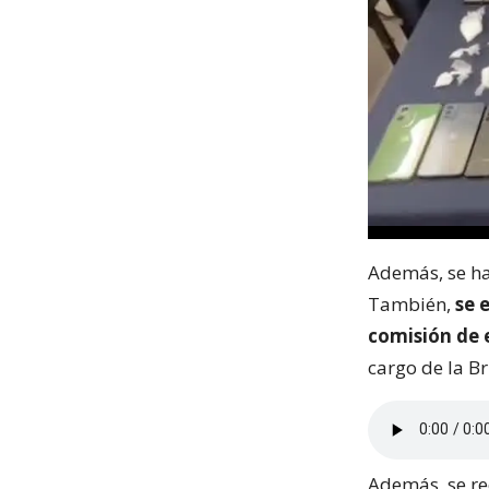
Además, se ha
También,
se 
comisión de e
cargo de la B
Además, se re