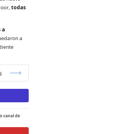
door,
todas
 a
uedaron a
diente
s
o canal de