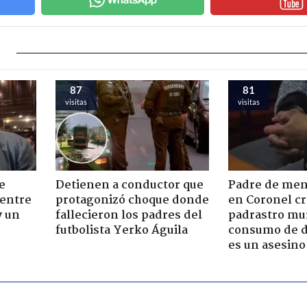
87
81
visitas
visitas
e
Detienen a conductor que
Padre de men
 entre
protagonizó choque donde
en Coronel cr
y un
fallecieron los padres del
padrastro mu
futbolista Yerko Águila
consumo de d
es un asesino