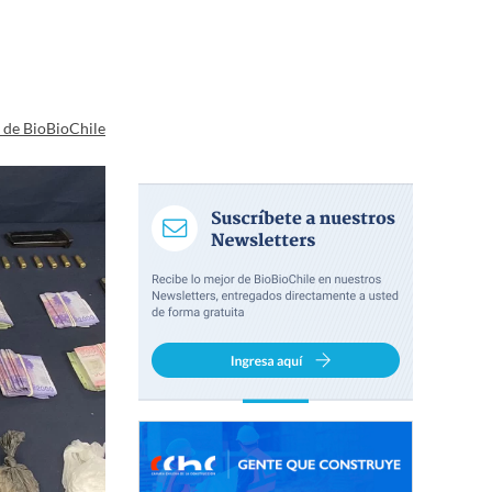
a de BioBioChile