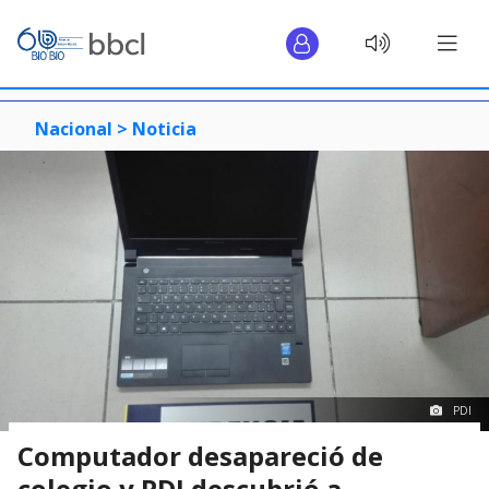
Nacional >
Noticia
PDI
Computador desapareció de
colegio y PDI descubrió a