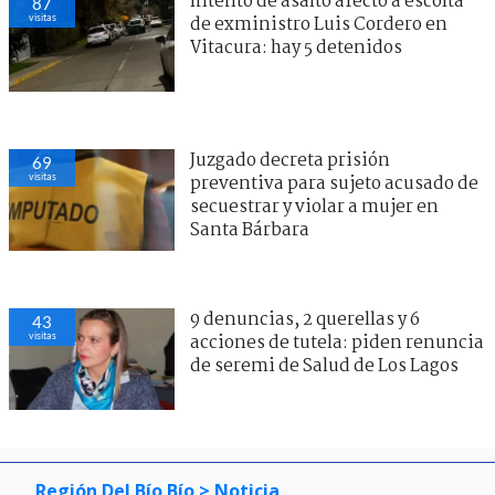
Intento de asalto afectó a escolta
87
visitas
de exministro Luis Cordero en
Vitacura: hay 5 detenidos
Juzgado decreta prisión
69
visitas
preventiva para sujeto acusado de
secuestrar y violar a mujer en
Santa Bárbara
9 denuncias, 2 querellas y 6
43
visitas
acciones de tutela: piden renuncia
de seremi de Salud de Los Lagos
Región Del Bío Bío
> Noticia