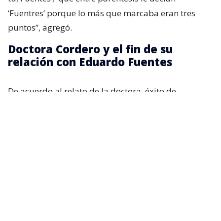
‘Fuentres’ porque lo más que marcaba eran tres
puntos”, agregó.
Doctora Cordero y el fin de su
relación con Eduardo Fuentes
De acuerdo al relato de la doctora, éxito de
audiencia y su capacidad intelectual comenzaron a
generar roces lo que desencadenó en una fuerte
discusión.
Recordemos que tras esa polémica, Fuentes
renunció al espacio radial que ambos compartían,
dando a entender que la relación estaba
deteriorada.