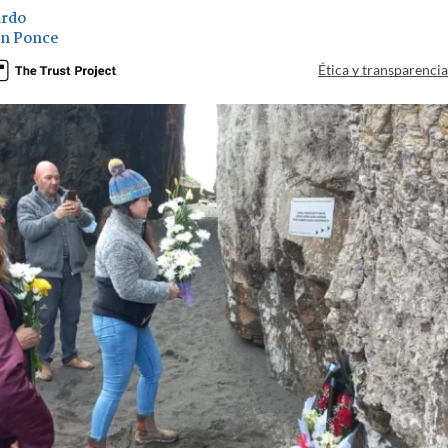
ardo
on Ponce
Ética y transparenci