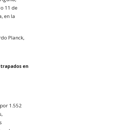
do 11 de
, en la
rdo Planck,
atrapados en
por 1.552
s,
s