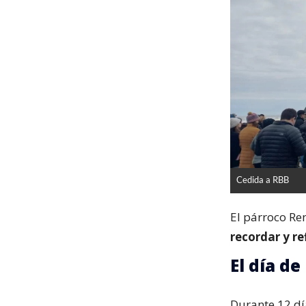
Cedida a RBB
El párroco R
recordar y re
El día de
Durante 12 dí