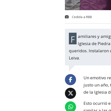
Cedida a RBB
Familiares y amigos de los tres jóvenes desaparecidos hace un año en la playa
Iglesia de Piedr
queridos. Instalaron
Leiva.
Un emotivo re
justo un año, 
de la Iglesia
Esto ocurrió 
similar a las