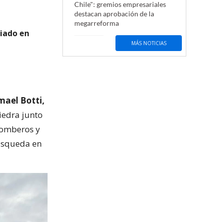
Chile": gremios empresariales
destacan aprobación de la
megarreforma
viado en
MÁS NOTICIAS
mael Botti,
Piedra junto
Bomberos y
búsqueda en