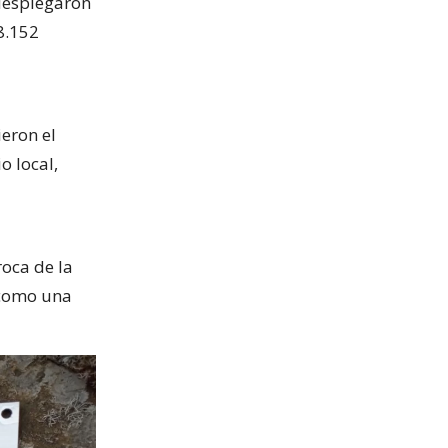
desplegaron
8.152
ieron el
o local,
oca de la
, como una