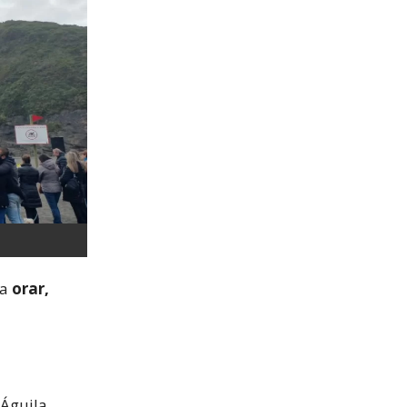
ra
orar,
 Águila,