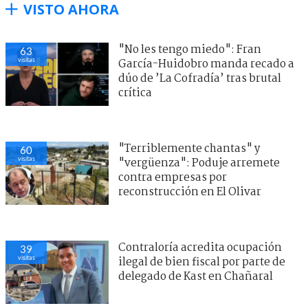
VISTO AHORA
"No les tengo miedo": Fran
63
visitas
García-Huidobro manda recado a
dúo de ’La Cofradía’ tras brutal
crítica
"Terriblemente chantas" y
60
visitas
"vergüenza": Poduje arremete
contra empresas por
reconstrucción en El Olivar
Contraloría acredita ocupación
39
visitas
ilegal de bien fiscal por parte de
delegado de Kast en Chañaral