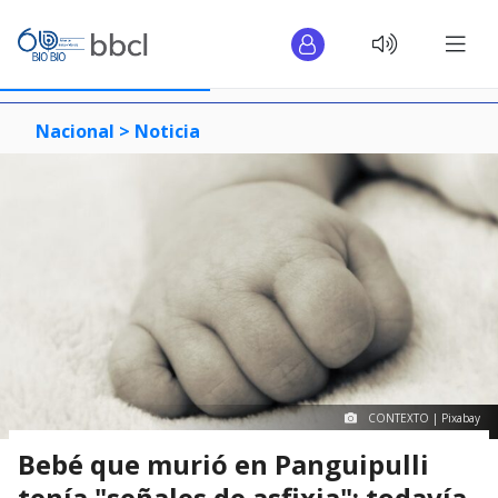
Nacional >
Noticia
CONTEXTO | Pixabay
Bebé que murió en Panguipulli
tenía "señales de asfixia": todavía