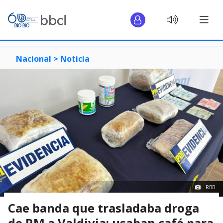
Nacional >
Noticia
RBB
Cae banda que trasladaba droga
de RM a Valdivia: usaban café para