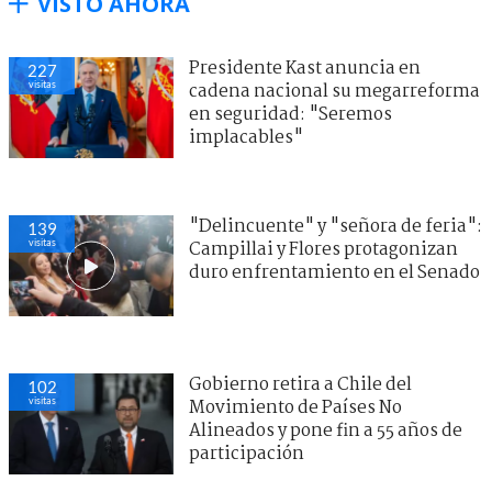
VISTO AHORA
Presidente Kast anuncia en
227
visitas
cadena nacional su megarreforma
en seguridad: "Seremos
implacables"
"Delincuente" y "señora de feria":
139
visitas
Campillai y Flores protagonizan
duro enfrentamiento en el Senado
Gobierno retira a Chile del
102
visitas
Movimiento de Países No
Alineados y pone fin a 55 años de
participación