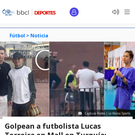
Fútbol >
Noticia
Captura Redes | Le Marca Sports
Golpean a futbolista Lucas
Torreira en Mall en Turquía: