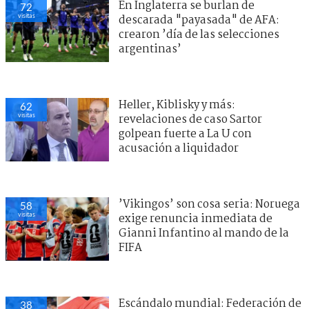
En Inglaterra se burlan de
72
visitas
descarada "payasada" de AFA:
crearon ’día de las selecciones
argentinas’
Heller, Kiblisky y más:
62
visitas
revelaciones de caso Sartor
golpean fuerte a La U con
acusación a liquidador
’Vikingos’ son cosa seria: Noruega
58
visitas
exige renuncia inmediata de
Gianni Infantino al mando de la
FIFA
Escándalo mundial: Federación de
38