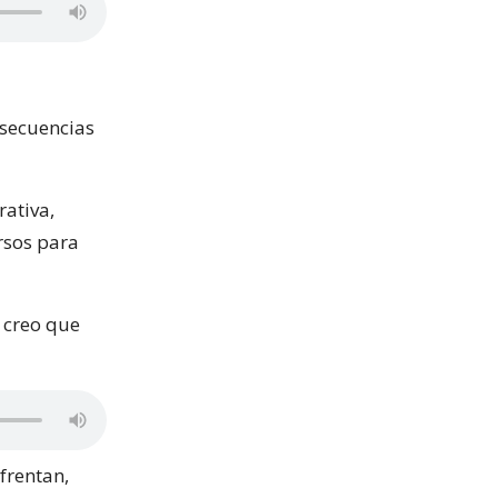
nsecuencias
ativa,
ursos para
o creo que
frentan,