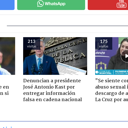
213
175
visitas
visitas
Denuncian a presidente
"Se siente co
e en
José Antonio Kast por
abuso sexual i
n si
entregar información
descargo de a
falsa en cadena nacional
La Cruz por au