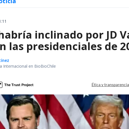
oticia
1:11
habría inclinado por JD 
n las presidenciales de 
tínez
ea Internacional en BioBioChile
Ética y transparenci