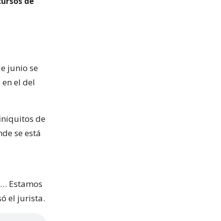
cursos de
e junio se
 en el del
iniquitos de
nde se está
es… Estamos
 el jurista.