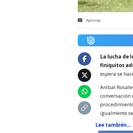
Apicoop
La lucha de 
finiquitos ad
espera se hac
Aníbal Rosale
conversación c
procedimiento 
igualmente s
Lee también...