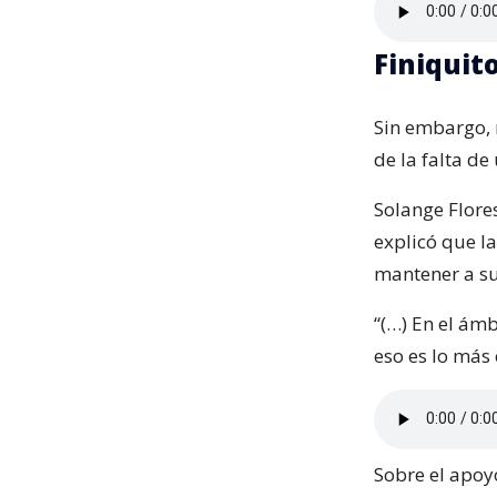
Finiquit
Sin embargo, 
de la falta d
Solange Flore
explicó que la
mantener a su
“(…) En el ámb
eso es lo más c
Sobre el apoy