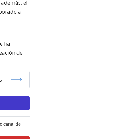
 además, el
rporado a
se ha
reación de
s
o canal de