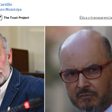
arrillo
ro Montoya
Ética y transparenci