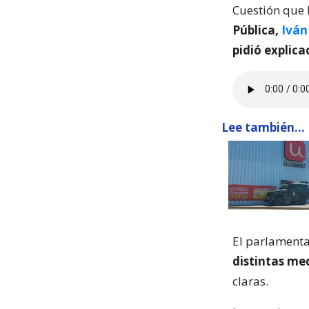
Cuestión que 
Pública,
Iván
pidió explica
Lee también...
El parlamenta
distintas med
claras.