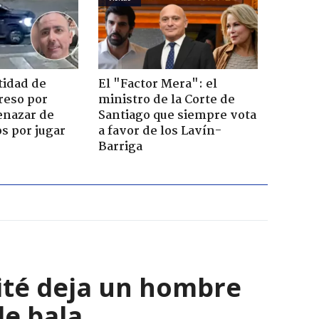
tidad de
El "Factor Mera": el
reso por
ministro de la Corte de
enazar de
Santiago que siempre vota
s por jugar
a favor de los Lavín-
Barriga
cité deja un hombre
de bala