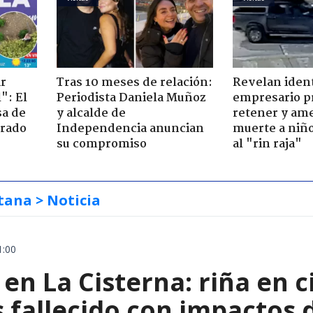
ir
Tras 10 meses de relación:
Revelan iden
": El
Periodista Daniela Muñoz
empresario p
sa de
y alcalde de
retener y am
trado
Independencia anuncian
muerte a niño
su compromiso
al "rin raja"
tana
> Noticia
1:00
en La Cisterna: riña en 
 fallecido con impactos 