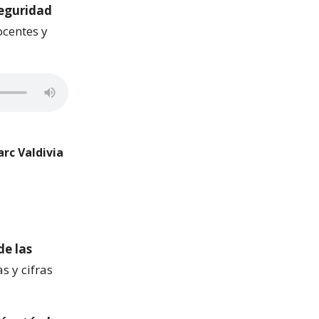
Seguridad
ocentes y
arc Valdivia
de las
s y cifras