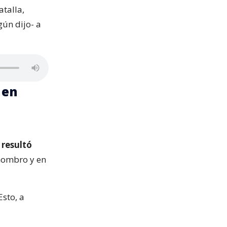
talla,
gún dijo- a
 en
 resultó
 hombro y en
 Esto, a