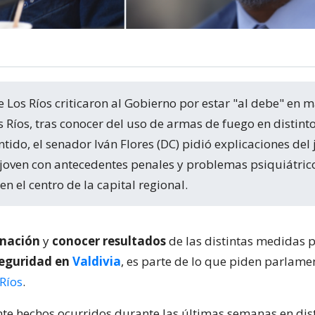
 Ríos, tras conocer del uso de armas de fuego en distint
ntido, el senador Iván Flores (DC) pidió explicaciones del
 joven con antecedentes penales y problemas psiquiátrico
n el centro de la capital regional.
inación
y
conocer resultados
de las distintas medidas 
eguridad en
Valdivia
, es parte de lo que piden parlame
 Ríos
.
ante hechos ocurridos durante las últimas semanas en dis