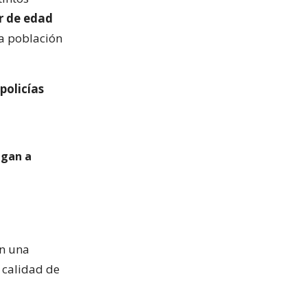
 de edad
a población
 policías
igan a
en una
 calidad de