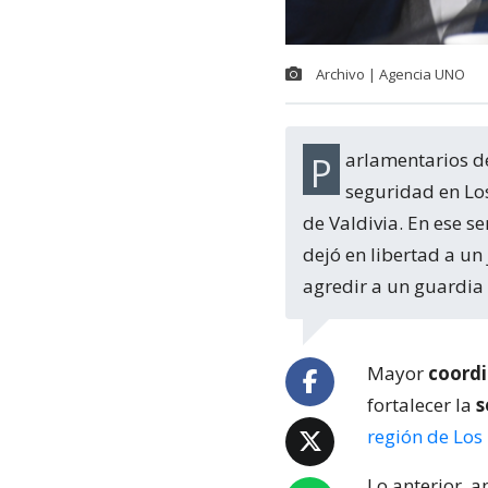
Archivo | Agencia UNO
Parlamentarios de Los Ríos criticaron al Gobierno por estar "al debe" en materia de
seguridad en Los
de Valdivia. En ese se
dejó en libertad a un
agredir a un guardia e
Mayor
coord
fortalecer la
s
región de Los
Lo anterior, 