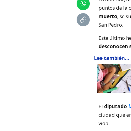
puntos de la c
muerto
, se 
San Pedro.
Este último h
desconocen s
Lee también...
El
diputado
M
ciudad que er
vida.