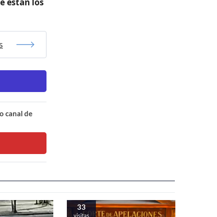
é están los
s
o canal de
33
visitas