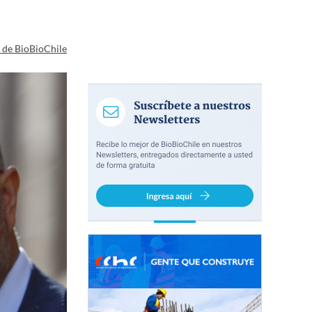
a de BioBioChile