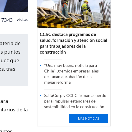
7343
visitas
CChC destaca programas de
salud, formación y atención social
para trabajadores de la
os puntos
construcción
 juez que
"Una muy buena noticia para
s, tras
Chile": gremios empresariales
destacan aprobación de la
megarreforma
SalfaCorp y CChC firman acuerdo
para
para impulsar estándares de
sostenibilidad en la construcción
ntarios de la
MÁS NOTICIAS
tintos