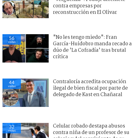
contra empresas por
reconstrucción en El Olivar
"No les tengo miedo": Fran
56
visitas
García-Huidobro manda recado a
dúo de ’La Cofradía’ tras brutal
crítica
Contraloría acredita ocupación
44
visitas
ilegal de bien fiscal por parte de
delegado de Kast en Chañaral
Celular robado destapa abusos
32
visitas
contra niña de un profesor de su