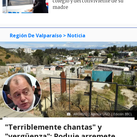
colegio y del conviviente de su
madre
Región De Valparaíso
> Noticia
ARCHIVO | Agencia UNO | Edición BBCL
"Terriblemente chantas" y
"vergüenza": Poduje arremete