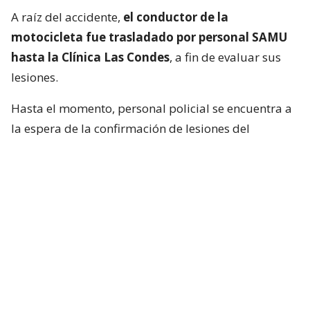
A raíz del accidente,
el conductor de la
motocicleta fue trasladado por personal SAMU
hasta la Clínica Las Condes
, a fin de evaluar sus
lesiones.
Hasta el momento, personal policial se encuentra a
la espera de la confirmación de lesiones del
conductor de la motocicleta, así como las
instrucciones de fiscalía.
Francisca García-Huidobro habló con
el periodista
En medio del programa de Chilevisión,
Francisca
García-Huidobro mencionó que habló
directamente con el periodista. “Él está bien,