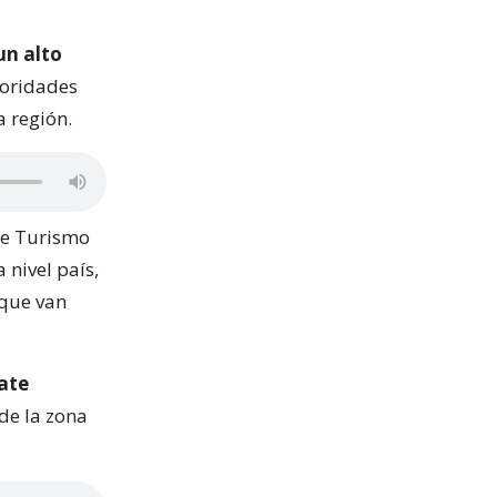
un alto
utoridades
a región.
 de Turismo
 nivel país,
 que van
ate
de la zona