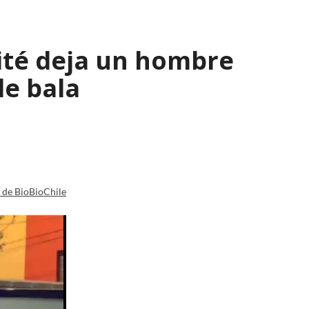
cité deja un hombre
de bala
a de BioBioChile