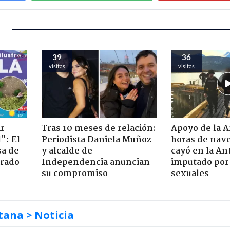
39
36
visitas
visitas
ir
Tras 10 meses de relación:
Apoyo de la 
": El
Periodista Daniela Muñoz
horas de nave
sa de
y alcalde de
cayó en la An
trado
Independencia anuncian
imputado por 
su compromiso
sexuales
tana
> Noticia