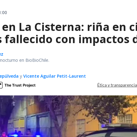
1:00
en La Cisterna: riña en 
 fallecido con impactos 
ez
r nocturno en BioBioChile.
epúlveda
y
Vicente Aguilar Petit-Laurent
Ética y transparenci