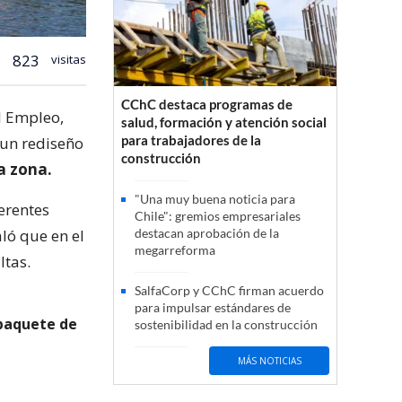
823
visitas
CChC destaca programas de
l Empleo,
salud, formación y atención social
para trabajadores de la
 un rediseño
construcción
la zona.
"Una muy buena noticia para
erentes
Chile": gremios empresariales
ló que en el
destacan aprobación de la
megarreforma
ltas.
SalfaCorp y CChC firman acuerdo
para impulsar estándares de
 paquete de
sostenibilidad en la construcción
MÁS NOTICIAS