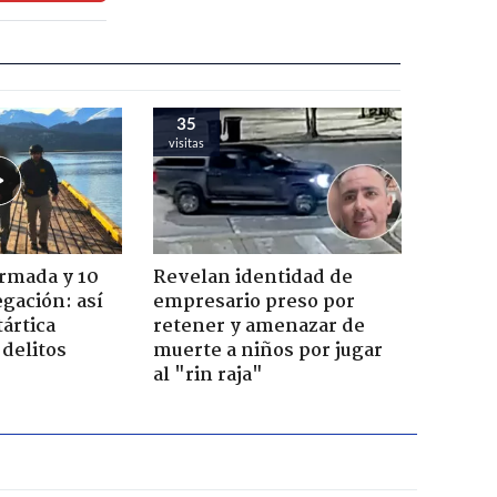
35
visitas
Armada y 10
Revelan identidad de
gación: así
empresario preso por
tártica
retener y amenazar de
delitos
muerte a niños por jugar
al "rin raja"