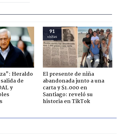
91
visitas
za": Heraldo
El presente de niña
 salida de
abandonada junto a una
OAL y
carta y $1.000 en
bles
Santiago: reveló su
s
historia en TikTok