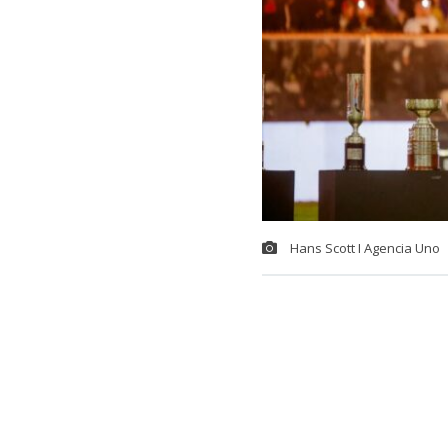
Hans Scott I Agencia Uno
La presentac
miércoles co
llegaron hast