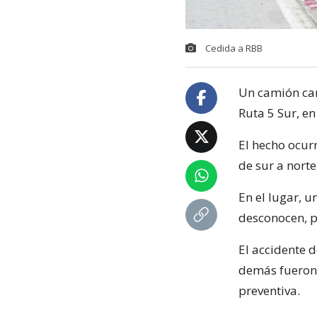
Cedida a RBB
Un camión car
Ruta 5 Sur, en
El hecho ocurr
de sur a nort
En el lugar, 
desconocen, pe
El accidente 
demás fueron 
preventiva.