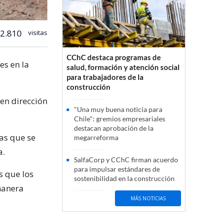
2.810
visitas
CChC destaca programas de
es en la
salud, formación y atención social
para trabajadores de la
construcción
 en dirección
"Una muy buena noticia para
Chile": gremios empresariales
destacan aprobación de la
as que se
megarreforma
a.
SalfaCorp y CChC firman acuerdo
para impulsar estándares de
s que los
sostenibilidad en la construcción
manera
MÁS NOTICIAS