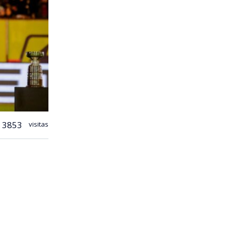
3853
visitas
ste
nchas
bo Verde.