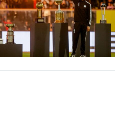
VER RESUMEN
ión de
Vozinha
en
Colo Colo
tuvo su
momento estelar
e
n
una fiesta en el Estadio Monumental
. Unos 25 mil hi
a Macul para darle la bienvenida oficial al arquero de Ca