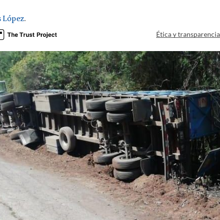
s López
.
Ética y transparenci