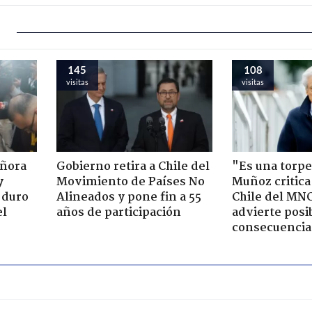
145
108
visitas
visitas
eñora
Gobierno retira a Chile del
"Es una torpe
y
Movimiento de Países No
Muñoz critica
 duro
Alineados y pone fin a 55
Chile del MN
el
años de participación
advierte posi
consecuencia